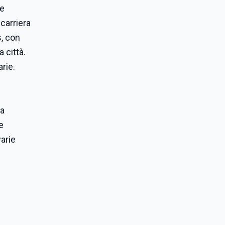
te
 carriera
s, con
 città.
arie.
ha
e
arie