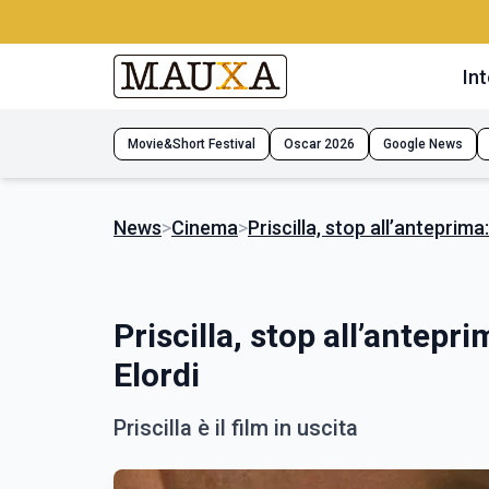
Int
Movie&Short Festival
Oscar 2026
Google News
News
>
Cinema
>
Priscilla, stop all’anteprima
Priscilla, stop all’antepr
Elordi
Priscilla è il film in uscita