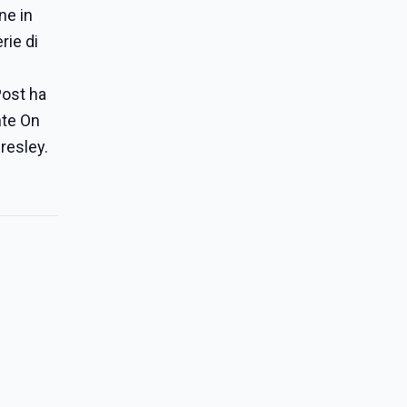
one in
rie di
Post ha
nte On
Presley.