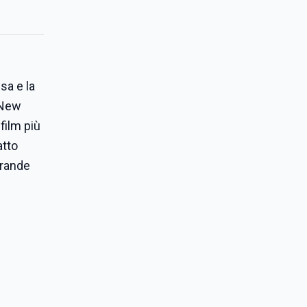
sa e la
 New
film più
atto
grande