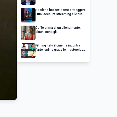
un’impresa di successo va oltre il
profitto
Spoiler e hacker: come proteggere
i tuoi account streaming e le tue
serie preferite
Caffè prima di un allenamento:
alcuni consigli
Filming Italy, il cinema incontra
l’arte: online gratis le masterclass
esclusive dei grandi del cinema