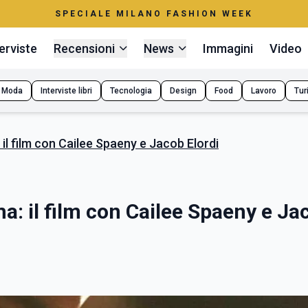
SPECIALE MILANO FASHION WEEK
erviste
Recensioni
News
Immagini
Video
Moda
Interviste libri
Tecnologia
Design
Food
Lavoro
Tur
: il film con Cailee Spaeny e Jacob Elordi
ima: il film con Cailee Spaeny e Ja