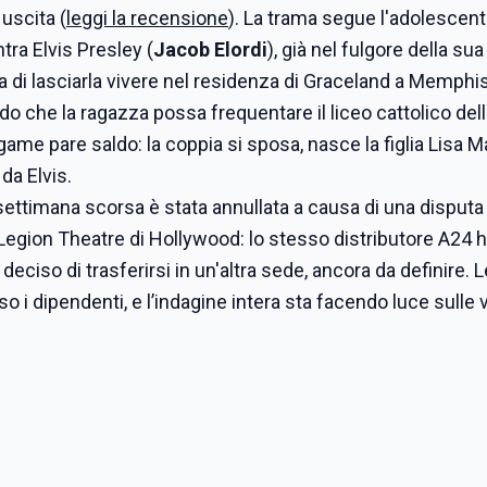
 uscita (
leggi la recensione
). La trama segue l'adolescen
tra Elvis Presley (
Jacob Elordi
), già nel fulgore della sua
illa di lasciarla vivere nel residenza di Graceland a Memphi
 che la ragazza possa frequentare il liceo cattolico della
legame pare saldo: la coppia si sposa, nasce la figlia Lisa M
 da Elvis.
 settimana scorsa è stata annullata a causa di una disputa
Legion Theatre di Hollywood: lo stesso distributore A24 
ciso di trasferirsi in un'altra sede, ancora da definire. L
i dipendenti, e l’indagine intera sta facendo luce sulle v