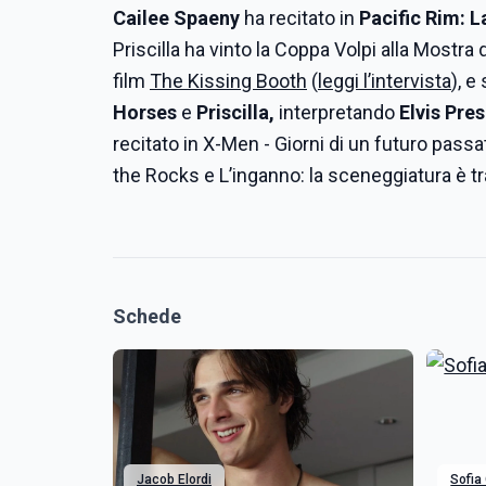
Cailee Spaeny
ha recitato in
Pacific Rim: L
Priscilla ha vinto la Coppa Volpi alla Mostr
film
The Kissing Booth
(
leggi l’intervista
), e
Horses
e
Priscilla,
interpretando
Elvis Pre
recitato in X-Men - Giorni di un futuro passa
the Rocks e L’inganno: la sceneggiatura è tr
Schede
Jacob Elordi
Sofia