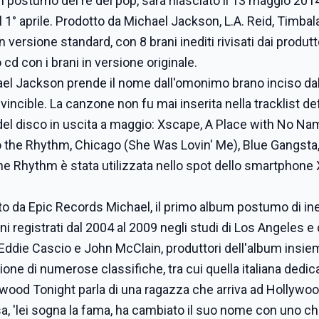
 postumo del re del pop, sarà rilasciato il 13 maggio 201
1° aprile. Prodotto da Michael Jackson, L.A. Reid, Timbal
n versione standard, con 8 brani inediti rivisati dai produtt
 cd con i brani in versione originale.
el Jackson prende il nome dall'omonimo brano inciso dall
vincible. La canzone non fu mai inserita nella tracklist def
rno del disco in uscita a maggio: Xscape, A Place with No Na
 the Rhythm, Chicago (She Was Lovin' Me), Blue Gangsta
he Rhythm è stata utilizzata nello spot dello smartphone 
iato da Epic Records Michael, il primo album postumo di ined
i registrati dal 2004 al 2009 negli studi di Los Angeles e 
ddie Cascio e John McClain, produttori dell'album insiem
one di numerose classifiche, tra cui quella italiana dedica
ywood Tonight parla di una ragazza che arriva ad Hollywoo
a, 'lei sogna la fama, ha cambiato il suo nome con uno c