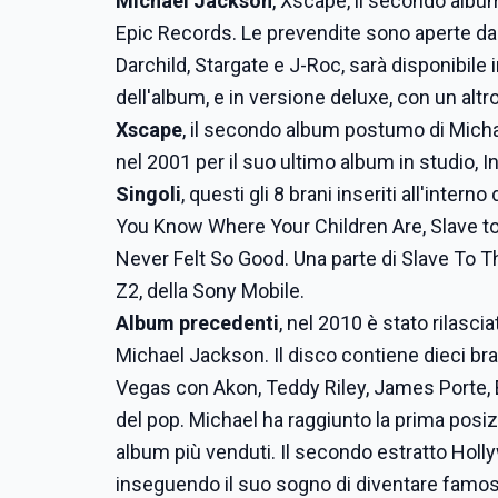
Michael Jackson
, Xscape, il secondo album
Epic Records. Le prevendite sono aperte dal 
Darchild, Stargate e J-Roc, sarà disponibile i
dell'album, e in versione deluxe, con un altro
Xscape
, il secondo album postumo di Micha
nel 2001 per il suo ultimo album in studio, In
Singoli
, questi gli 8 brani inseriti all'inte
You Know Where Your Children Are, Slave to
Never Felt So Good. Una parte di Slave To T
Z2, della Sony Mobile.
Album precedenti
, nel 2010 è stato rilasc
Michael Jackson. Il disco contiene dieci bran
Vegas con Akon, Teddy Riley, James Porte, E
del pop. Michael ha raggiunto la prima posizi
album più venduti. Il secondo estratto Holl
inseguendo il suo sogno di diventare famos