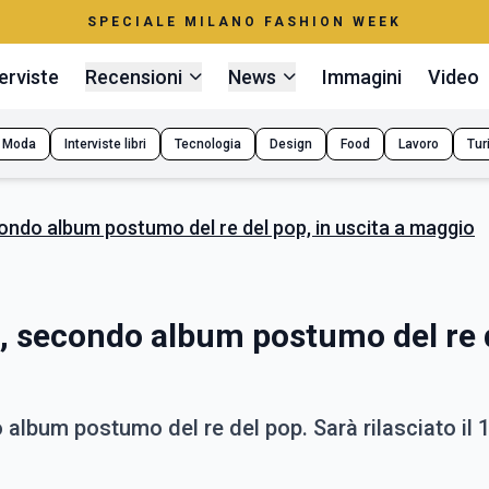
SPECIALE MILANO FASHION WEEK
erviste
Recensioni
News
Immagini
Video
Moda
Interviste libri
Tecnologia
Design
Food
Lavoro
Tur
ndo album postumo del re del pop, in uscita a maggio
, secondo album postumo del re 
album postumo del re del pop. Sarà rilasciato il 