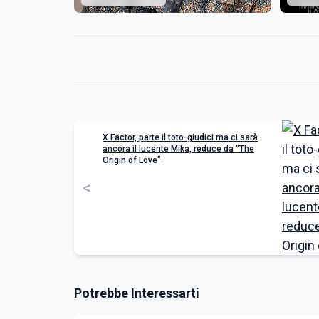
X Factor, parte il toto-giudici ma ci sarà
ancora il lucente Mika, reduce da "The
Origin of Love"
<
Potrebbe Interessarti