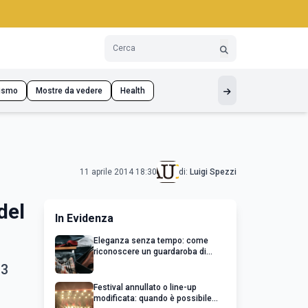
ismo
Mostre da vedere
Health
11 aprile 2014 18:30
di:
Luigi Spezzi
del
In Evidenza
Eleganza senza tempo: come
riconoscere un guardaroba di
qualità
13
Festival annullato o line-up
modificata: quando è possibile