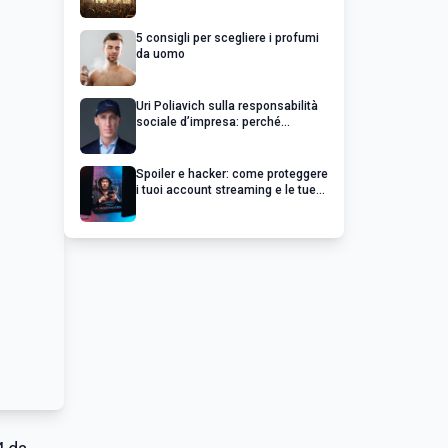
chiedere un rimborso
5 consigli per scegliere i profumi
da uomo
Uri Poliavich sulla responsabilità
sociale d’impresa: perché
un’impresa di successo va oltre il
profitto
Spoiler e hacker: come proteggere
i tuoi account streaming e le tue
serie preferite