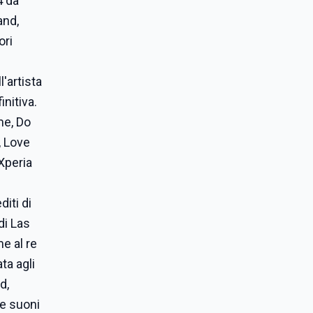
4 da
and,
ori
'artista
initiva.
me, Do
, Love
Xperia
iti di
di Las
e al re
ta agli
d,
he suoni