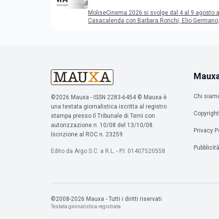
programma del festival
MoliseCinema 2026 si svolge dal 4 al 9 agosto 
Casacalenda con Barbara Ronchi, Elio Germano, 
film in concorso
Maux
Chi siam
©2026 Mauxa - ISSN 2283-6454 © Mauxa è
una testata giornalistica iscritta al registro
Copyright
stampa presso il Tribunale di Terni con
autorizzazione n. 10/08 del 13/10/08.
Privacy P
Iscrizione al ROC n. 23259.
Pubblicit
Edito da Argo S.C. a R.L. - P.I. 01407520558
©2008-2026 Mauxa - Tutti i diritti riservati
Testata giornalistica registrata