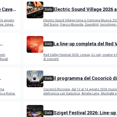
e Cave
Electric Sound Village 2026 a
Daily
Cremona: Stef Burns, Soundm
 16 agosto
Electric Sound Village torna a Cremona Musica 20
Young Band Contest, il pro
ie Jones e
Stef Burns, Franco Mussida, Soundmit, tecnologie 
Young Ba
La line-up completa del Red 
Daily
Festival 2026
erti,
Red Valley Festival 2026: Lineup, DJ set, creator e t
turali
di concerti
Il programma del Cocoricò di
Daily
Riccione dal 12 al 16 agosto 
ema
Cocoricò Riccione, dal 12 al 16 agosto 2026 musi
sto a Roma.
elettronica con Galactica, Amelie Lens, Mochakk e
Deeperfect.
Sziget Festival 2026: Line-up
Daily