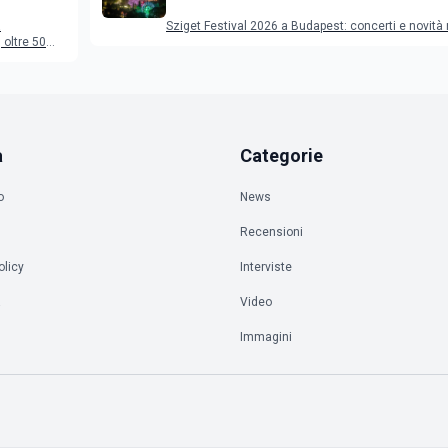
programma
a
Sziget Festival 2026 a Budapest: concerti e novità
oltre 50
a
Categorie
o
News
Recensioni
olicy
Interviste
à
Video
Immagini