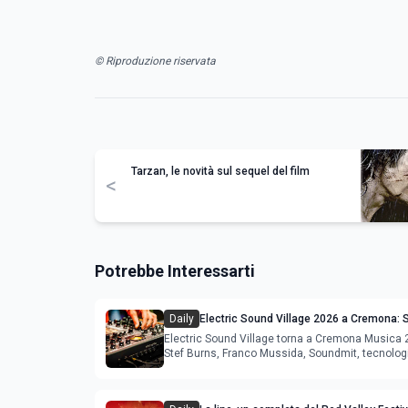
© Riproduzione riservata
Tarzan, le novità sul sequel del film
<
Potrebbe Interessarti
Daily
Electric Sound Village 2026 a Cremona: S
Soundmit e Young Band Contest, il pro
Electric Sound Village torna a Cremona Musica
Stef Burns, Franco Mussida, Soundmit, tecnolog
Young Ba