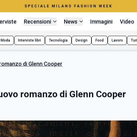
SPECIALE MILANO FASHION WEEK
erviste
Recensioni
News
Immagini
Video
Moda
Interviste libri
Tecnologia
Design
Food
Lavoro
Tur
o romanzo di Glenn Cooper
nuovo romanzo di Glenn Cooper