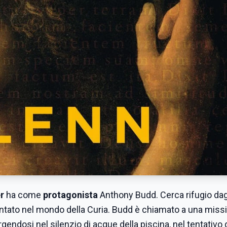
r
ha come
protagonista
Anthony Budd. Cerca rifugio dag
ntato nel mondo della Curia. Budd è chiamato a una missi
rgendosi nel silenzio di acque della piscina, nel tentativo 