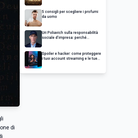
chiedere un rimborso
5 consigli per scegliere i profumi
da uomo
Uri Poliavich sulla responsabilità
sociale d’impresa: perché
un’impresa di successo va oltre il
profitto
Spoiler e hacker: come proteggere
i tuoi account streaming e le tue
serie preferite
li
one di
di