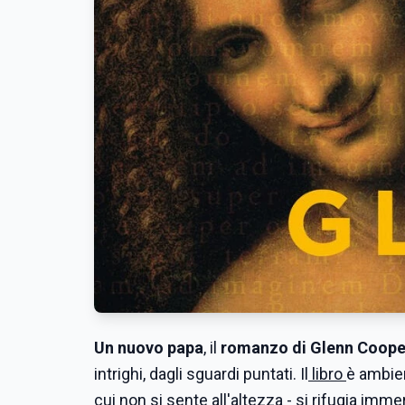
Un nuovo papa
, il
romanzo di Glenn Coope
intrighi, dagli sguardi puntati. Il
libro
è ambie
cui non si sente all'altezza - si rifugia imme