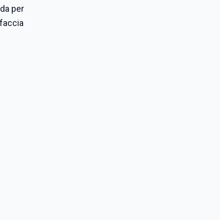
oda per
ffaccia