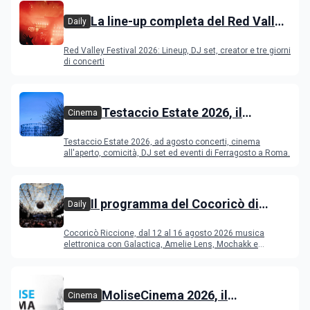
La line-up completa del Red Valley
Daily
Festival 2026
Red Valley Festival 2026: Lineup, DJ set, creator e tre giorni
di concerti
Testaccio Estate 2026, il
Cinema
programma di agosto e
Testaccio Estate 2026, ad agosto concerti, cinema
Ferragosto
all'aperto, comicità, DJ set ed eventi di Ferragosto a Roma.
Il programma del Cocoricò di
Daily
Riccione dal 12 al 16 agosto 2026
Cocoricò Riccione, dal 12 al 16 agosto 2026 musica
elettronica con Galactica, Amelie Lens, Mochakk e
Deeperfect.
MoliseCinema 2026, il
Cinema