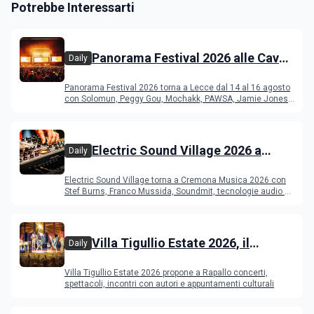
Potrebbe Interessarti
Panorama Festival 2026 alle Cave
Daily
del Duca di Lecce: lineup e
Panorama Festival 2026 torna a Lecce dal 14 al 16 agosto
programma
con Solomun, Peggy Gou, Mochakk, PAWSA, Jamie Jones
e altri DJ
Electric Sound Village 2026 a
Daily
Cremona: Stef Burns, Soundmit e
Electric Sound Village torna a Cremona Musica 2026 con
Young Band Contest, il programma
Stef Burns, Franco Mussida, Soundmit, tecnologie audio e
Young Ba
Villa Tigullio Estate 2026, il
Daily
programma
Villa Tigullio Estate 2026 propone a Rapallo concerti,
spettacoli, incontri con autori e appuntamenti culturali