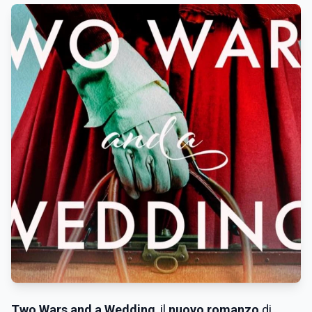
Two Wars and a Wedding
, il
nuovo romanzo
di