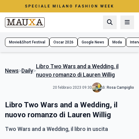
SPECIALE MILANO FASHION WEEK
Movie&Short Festival
Oscar 2026
Google News
Moda
Interv
Libro Two Wars and a Wedding, il
News
>
Daily
>
nuovo romanzo di Lauren Willig
20 febbraio 2023 09:30
di:
Rosa Campiglio
Libro Two Wars and a Wedding, il
nuovo romanzo di Lauren Willig
Two Wars and a Wedding, il libro in uscita