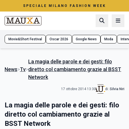
SPECIALE MILANO FASHION WEEK
Movie&Short Festival
Oscar 2026
Google News
Moda
Interv
La magia delle parole e dei gesti: filo
News
>
Tv
>
diretto col cambiamento grazie al BSST
Network
17 ottobre 2014 13:30
di:
Silvia Niri
La magia delle parole e dei gesti: filo
diretto col cambiamento grazie al
BSST Network