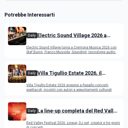
Potrebbe Interessarti
Electric Sound Village 2026 a
Daily
Cremona: Stef Burns, Soundmit e
Electric Sound Village torna a Cremona Musica 2026 con
Young Band Contest, il programma
Stef Burns, Franco Mussida, Soundmit, tecnologie audio e
Young Ba
Villa Tigullio Estate 2026, il
Daily
programma
Villa Tigullio Estate 2026 propone a Rapallo concerti,
spettacoli, incontri con autori e appuntamenti culturali
La line-up completa del Red Valley
Daily
Festival 2026
Red Valley Festival 2026: Lineup, DJ set, creator e tre giorni
di concerti