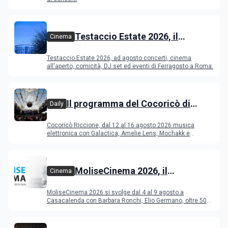
Testaccio Estate 2026, il
Cinema
programma di agosto e
Testaccio Estate 2026, ad agosto concerti, cinema
Ferragosto
all'aperto, comicità, DJ set ed eventi di Ferragosto a Roma.
Il programma del Cocoricò di
Daily
Riccione dal 12 al 16 agosto 2026
Cocoricò Riccione, dal 12 al 16 agosto 2026 musica
elettronica con Galactica, Amelie Lens, Mochakk e
Deeperfect.
MoliseCinema 2026, il
Cinema
programma del festival
MoliseCinema 2026 si svolge dal 4 al 9 agosto a
Casacalenda con Barbara Ronchi, Elio Germano, oltre 50
film in concorso