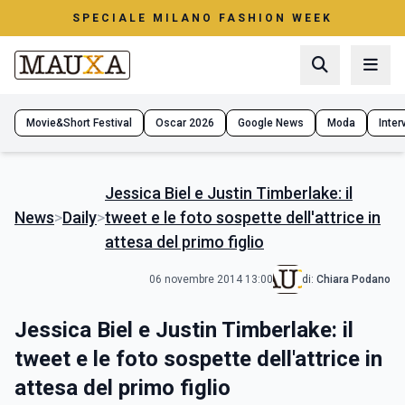
SPECIALE MILANO FASHION WEEK
Movie&Short Festival
Oscar 2026
Google News
Moda
Interv
Jessica Biel e Justin Timberlake: il
News
>
Daily
>
tweet e le foto sospette dell'attrice in
attesa del primo figlio
06 novembre 2014 13:00
di:
Chiara Podano
Jessica Biel e Justin Timberlake: il
tweet e le foto sospette dell'attrice in
attesa del primo figlio