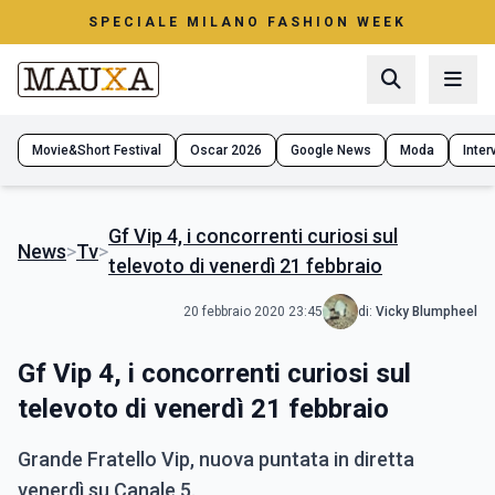
SPECIALE MILANO FASHION WEEK
Movie&Short Festival
Oscar 2026
Google News
Moda
Interv
Gf Vip 4, i concorrenti curiosi sul
News
>
Tv
>
televoto di venerdì 21 febbraio
20 febbraio 2020 23:45
di:
Vicky Blumpheel
Gf Vip 4, i concorrenti curiosi sul
televoto di venerdì 21 febbraio
Grande Fratello Vip, nuova puntata in diretta
venerdì su Canale 5.