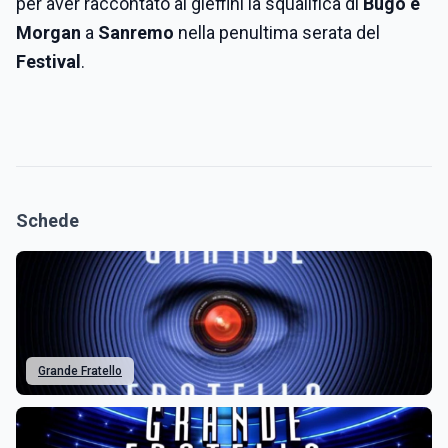
per aver raccontato ai gieffini la squalifica di
Bugo e
Morgan
a
Sanremo
nella penultima serata del
Festival
.
Schede
Grande Fratello