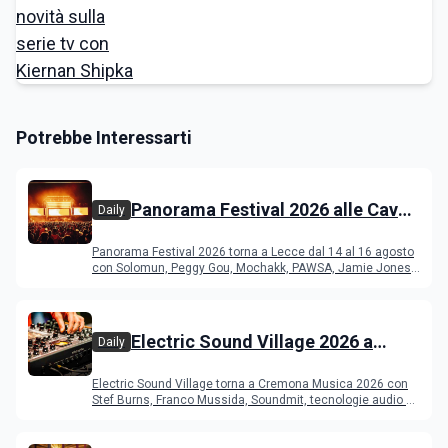
Potrebbe Interessarti
Panorama Festival 2026 alle Cave
Daily
del Duca di Lecce: lineup e
Panorama Festival 2026 torna a Lecce dal 14 al 16 agosto
programma
con Solomun, Peggy Gou, Mochakk, PAWSA, Jamie Jones
e altri DJ
Electric Sound Village 2026 a
Daily
Cremona: Stef Burns, Soundmit e
Electric Sound Village torna a Cremona Musica 2026 con
Young Band Contest, il programma
Stef Burns, Franco Mussida, Soundmit, tecnologie audio e
Young Ba