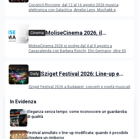
Riccione dal 12 al 16 agosto 2026
Cocoricò Riccione, dal 12 al 16 agosto 2026 musica
elettronica con Galactica, Amelie Lens, Mochakk e
Deeperfect.
MoliseCinema 2026, il
Cinema
programma del festival
MoliseCinema 2026 si svolge dal 4 al 9 agosto a
Casacalenda con Barbara Ronchi, Elio Germano, oltre 50
film in concorso
Sziget Festival 2026: Line-up e
Daily
programma
Sziget Festival 2026 a Budapest: concerti e novità musicali
In Evidenza
Eleganza senza tempo: come riconoscere un guardaroba
di qualità
Festival annullato o line-up modificata: quando è possibile
chiedere un rimborso