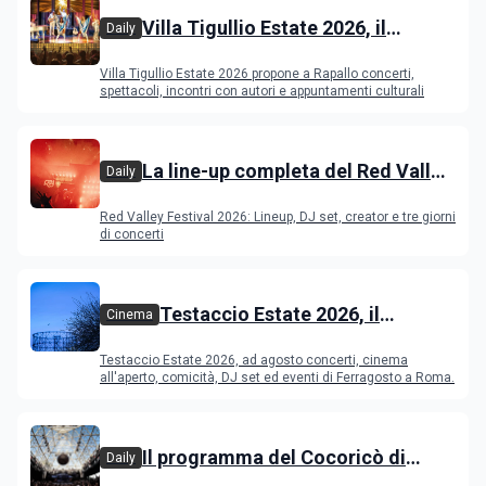
Villa Tigullio Estate 2026, il
Daily
programma
Villa Tigullio Estate 2026 propone a Rapallo concerti,
spettacoli, incontri con autori e appuntamenti culturali
La line-up completa del Red Valley
Daily
Festival 2026
Red Valley Festival 2026: Lineup, DJ set, creator e tre giorni
di concerti
Testaccio Estate 2026, il
Cinema
programma di agosto e
Testaccio Estate 2026, ad agosto concerti, cinema
Ferragosto
all'aperto, comicità, DJ set ed eventi di Ferragosto a Roma.
Il programma del Cocoricò di
Daily