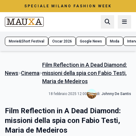
SPECIALE MILANO FASHION WEEK
Movie&Short Festival
Oscar 2026
Google News
Moda
Interv
Film Reflection in A Dead Diamond:
News
>
Cinema
>
missioni della spia con Fabio Testi,
Maria de Medeiros
18 febbraio 2025 12:00
di:
Johnny De Santis
Film Reflection in A Dead Diamond:
missioni della spia con Fabio Testi,
Maria de Medeiros