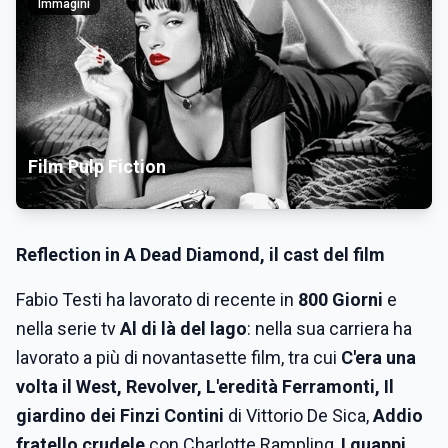
Immagini
Film Pulp Fiction
Reflection in A Dead Diamond
, il cast del film
Fabio Testi ha lavorato di recente in
800 Giorni
e
nella serie tv
Al di là del lago
: nella sua carriera ha
lavorato a più di novantasette film, tra cui
C'era una
volta il West, Revolver, L'eredità Ferramonti, Il
giardino dei Finzi Contini
di Vittorio De Sica,
Addio
fratello crudele
con Charlotte Rampling,
I guappi