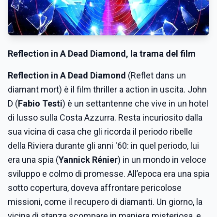
Reflection in A Dead Diamond
, la trama del film
Reflection in A Dead Diamond
(Reflet dans un
diamant mort) è il film thriller a action in uscita. ​​John
D (
Fabio Testi
) è un settantenne che vive in un hotel
di lusso sulla Costa Azzurra. Resta incuriosito dalla
sua vicina di casa che gli ricorda il periodo ribelle
della Riviera durante gli anni '60: in quel periodo, lui
era una spia (
Yannick Rénier
) in un mondo in veloce
sviluppo e colmo di promesse. All’epoca era una spia
sotto copertura, doveva affrontare pericolose
missioni, come il recupero di diamanti. Un giorno, la
vicina di stanza scompare in maniera misteriosa, e