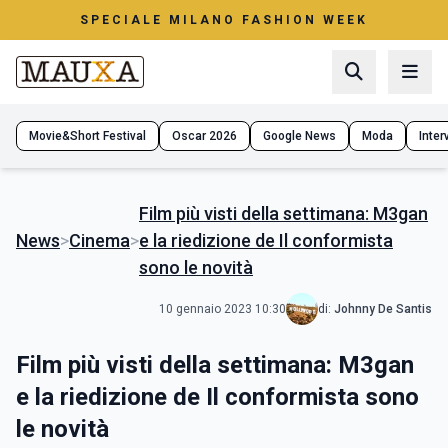
SPECIALE MILANO FASHION WEEK
Movie&Short Festival
Oscar 2026
Google News
Moda
Interv
Film più visti della settimana: M3gan
News
>
Cinema
>
e la riedizione de Il conformista
sono le novità
10 gennaio 2023 10:30
di:
Johnny De Santis
Film più visti della settimana: M3gan
e la riedizione de Il conformista sono
le novità