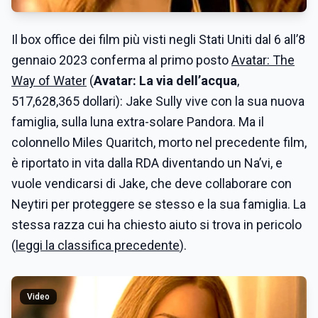
Il box office dei film più visti negli Stati Uniti dal 6 all’8
gennaio 2023 conferma al primo posto
Avatar: The
Way of Water
(
Avatar: La via dell’acqua
,
517,628,365 dollari): Jake Sully vive con la sua nuova
famiglia, sulla luna extra-solare Pandora. Ma il
colonnello Miles Quaritch, morto nel precedente film,
è riportato in vita dalla RDA diventando un Na’vi, e
vuole vendicarsi di Jake, che deve collaborare con
Neytiri per proteggere se stesso e la sua famiglia. La
stessa razza cui ha chiesto aiuto si trova in pericolo
(
leggi la classifica precedente
).
Video