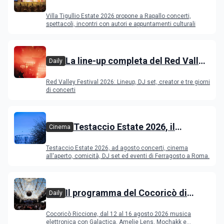
programma
Villa Tigullio Estate 2026 propone a Rapallo concerti,
spettacoli, incontri con autori e appuntamenti culturali
La line-up completa del Red Valley
Daily
Festival 2026
Red Valley Festival 2026: Lineup, DJ set, creator e tre giorni
di concerti
Testaccio Estate 2026, il
Cinema
programma di agosto e
Testaccio Estate 2026, ad agosto concerti, cinema
Ferragosto
all'aperto, comicità, DJ set ed eventi di Ferragosto a Roma.
Il programma del Cocoricò di
Daily
Riccione dal 12 al 16 agosto 2026
Cocoricò Riccione, dal 12 al 16 agosto 2026 musica
elettronica con Galactica, Amelie Lens, Mochakk e