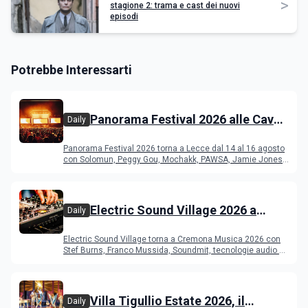
>
stagione 2: trama e cast dei nuovi
episodi
Potrebbe Interessarti
Panorama Festival 2026 alle Cave
Daily
del Duca di Lecce: lineup e
Panorama Festival 2026 torna a Lecce dal 14 al 16 agosto
programma
con Solomun, Peggy Gou, Mochakk, PAWSA, Jamie Jones
e altri DJ
Electric Sound Village 2026 a
Daily
Cremona: Stef Burns, Soundmit e
Electric Sound Village torna a Cremona Musica 2026 con
Young Band Contest, il programma
Stef Burns, Franco Mussida, Soundmit, tecnologie audio e
Young Ba
Villa Tigullio Estate 2026, il
Daily