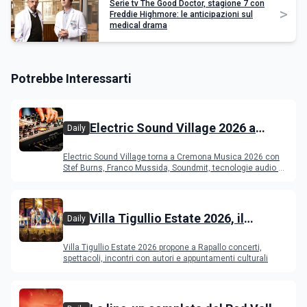
Serie tv The Good Doctor, stagione 7 con
>
Freddie Highmore: le anticipazioni sul
medical drama
Potrebbe Interessarti
Electric Sound Village 2026 a
Daily
Cremona: Stef Burns, Soundmit e
Electric Sound Village torna a Cremona Musica 2026 con
Young Band Contest, il programma
Stef Burns, Franco Mussida, Soundmit, tecnologie audio e
Young Ba
Villa Tigullio Estate 2026, il
Daily
programma
Villa Tigullio Estate 2026 propone a Rapallo concerti,
spettacoli, incontri con autori e appuntamenti culturali