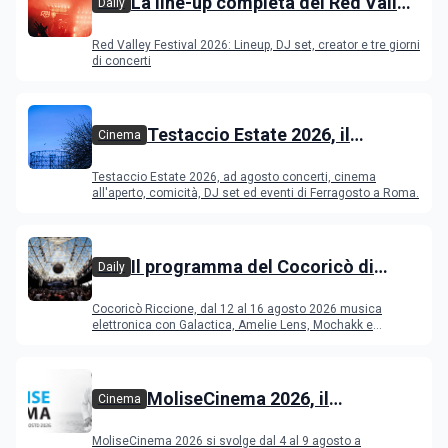
La line-up completa del Red Valley
Daily
Festival 2026
Red Valley Festival 2026: Lineup, DJ set, creator e tre giorni
di concerti
Testaccio Estate 2026, il
Cinema
programma di agosto e
Testaccio Estate 2026, ad agosto concerti, cinema
Ferragosto
all'aperto, comicità, DJ set ed eventi di Ferragosto a Roma.
Il programma del Cocoricò di
Daily
Riccione dal 12 al 16 agosto 2026
Cocoricò Riccione, dal 12 al 16 agosto 2026 musica
elettronica con Galactica, Amelie Lens, Mochakk e
Deeperfect.
MoliseCinema 2026, il
Cinema
programma del festival
MoliseCinema 2026 si svolge dal 4 al 9 agosto a