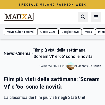
SPECIALE MILANO FASHION WEEK
Movie&Short Festival
Oscar 2026
Google News
Moda
Interv
Film più visti della settimana:
News
>
Cinema
>
'Scream VI' e '65' sono le novità
14 marzo 2023 10:30
di:
Johnny De Santis
Film più visti della settimana: 'Scream
VI' e '65' sono le novità
La classifica dei film più visti negli Stati Uniti