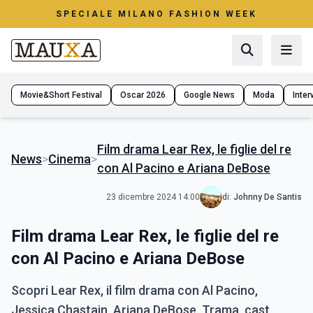
SPECIALE MILANO FASHION WEEK
Movie&Short Festival
Oscar 2026
Google News
Moda
Interv
Film drama Lear Rex, le figlie del re
News
>
Cinema
>
con Al Pacino e Ariana DeBose
23 dicembre 2024 14:00
di:
Johnny De Santis
Film drama Lear Rex, le figlie del re
con Al Pacino e Ariana DeBose
Scopri Lear Rex, il film drama con Al Pacino,
Jessica Chastain, Ariana DeBose. Trama, cast