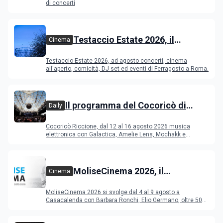
di concerti
Testaccio Estate 2026, il
Cinema
programma di agosto e
Testaccio Estate 2026, ad agosto concerti, cinema
Ferragosto
all'aperto, comicità, DJ set ed eventi di Ferragosto a Roma.
Il programma del Cocoricò di
Daily
Riccione dal 12 al 16 agosto 2026
Cocoricò Riccione, dal 12 al 16 agosto 2026 musica
elettronica con Galactica, Amelie Lens, Mochakk e
Deeperfect.
MoliseCinema 2026, il
Cinema
programma del festival
MoliseCinema 2026 si svolge dal 4 al 9 agosto a
Casacalenda con Barbara Ronchi, Elio Germano, oltre 50
film in concorso