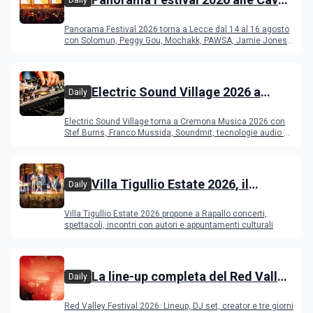
del Duca di Lecce: lineup e
Panorama Festival 2026 torna a Lecce dal 14 al 16 agosto
programma
con Solomun, Peggy Gou, Mochakk, PAWSA, Jamie Jones
e altri DJ
Electric Sound Village 2026 a
Daily
Cremona: Stef Burns, Soundmit e
Electric Sound Village torna a Cremona Musica 2026 con
Young Band Contest, il programma
Stef Burns, Franco Mussida, Soundmit, tecnologie audio e
Young Ba
Villa Tigullio Estate 2026, il
Daily
programma
Villa Tigullio Estate 2026 propone a Rapallo concerti,
spettacoli, incontri con autori e appuntamenti culturali
La line-up completa del Red Valley
Daily
Festival 2026
Red Valley Festival 2026: Lineup, DJ set, creator e tre giorni