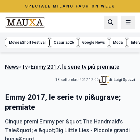
SPECIALE MILANO FASHION WEEK
Movie&Short Festival
Oscar 2026
Google News
Moda
Interv
News
>
Tv
>
Emmy 2017, le serie tv più premiate
18 settembre 2017 12:00
di:
Luigi Spezzi
Emmy 2017, le serie tv pi&ugrave;
premiate
Cinque premi Emmy per &quot;The Handmaid's
Tale&quot; e &quot;Big Little Lies - Piccole grandi
bugie&quot;.