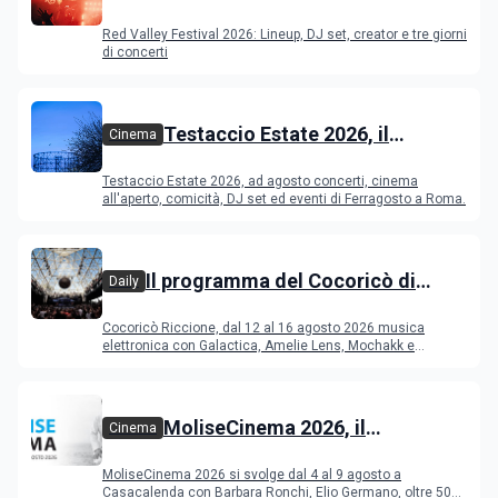
Festival 2026
Red Valley Festival 2026: Lineup, DJ set, creator e tre giorni
di concerti
Testaccio Estate 2026, il
Cinema
programma di agosto e
Testaccio Estate 2026, ad agosto concerti, cinema
Ferragosto
all'aperto, comicità, DJ set ed eventi di Ferragosto a Roma.
Il programma del Cocoricò di
Daily
Riccione dal 12 al 16 agosto 2026
Cocoricò Riccione, dal 12 al 16 agosto 2026 musica
elettronica con Galactica, Amelie Lens, Mochakk e
Deeperfect.
MoliseCinema 2026, il
Cinema
programma del festival
MoliseCinema 2026 si svolge dal 4 al 9 agosto a
Casacalenda con Barbara Ronchi, Elio Germano, oltre 50