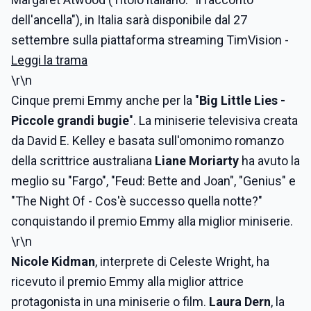
dell'ancella"), in Italia sarà disponibile dal 27
settembre sulla piattaforma streaming TimVision -
Leggi la trama
\r\n
Cinque premi Emmy anche per la "
Big Little Lies -
Piccole grandi bugie
". La miniserie televisiva creata
da David E. Kelley e basata sull'omonimo romanzo
della scrittrice australiana
Liane Moriarty
ha avuto la
meglio su "Fargo", "Feud: Bette and Joan", "Genius" e
"The Night Of - Cos'è successo quella notte?"
conquistando il premio Emmy alla miglior miniserie.
\r\n
Nicole Kidman
, interprete di
Celeste Wright, ha
ricevuto il premio Emmy alla m
iglior attrice
protagonista in una miniserie o film.
Laura Dern
, la