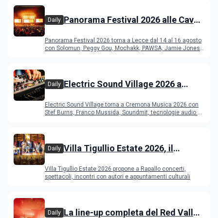
Panorama Festival 2026 alle Cave
Daily
del Duca di Lecce: lineup e
Panorama Festival 2026 torna a Lecce dal 14 al 16 agosto
programma
con Solomun, Peggy Gou, Mochakk, PAWSA, Jamie Jones
e altri DJ
Electric Sound Village 2026 a
Daily
Cremona: Stef Burns, Soundmit e
Electric Sound Village torna a Cremona Musica 2026 con
Young Band Contest, il programma
Stef Burns, Franco Mussida, Soundmit, tecnologie audio e
Young Ba
Villa Tigullio Estate 2026, il
Daily
programma
Villa Tigullio Estate 2026 propone a Rapallo concerti,
spettacoli, incontri con autori e appuntamenti culturali
La line-up completa del Red Valley
Daily