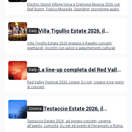
Cremona: Stef Burns, Soundmit e
Electric Sound Village torna a Cremona Musica 2026 con
Young Band Contest, il programma
Stef Burns, Franco Mussida, Soundmit, tecnologie audio e
Young Ba
Villa Tigullio Estate 2026, il
Daily
programma
Villa Tigullio Estate 2026 propone a Rapallo concerti,
spettacoli, incontri con autori e appuntamenti culturali
La line-up completa del Red Valley
Daily
Festival 2026
Red Valley Festival 2026: Lineup, DJ set, creator e tre giorni
di concerti
Testaccio Estate 2026, il
Cinema
programma di agosto e
Testaccio Estate 2026, ad agosto concerti, cinema
Ferragosto
all'aperto, comicità, DJ set ed eventi di Ferragosto a Roma.