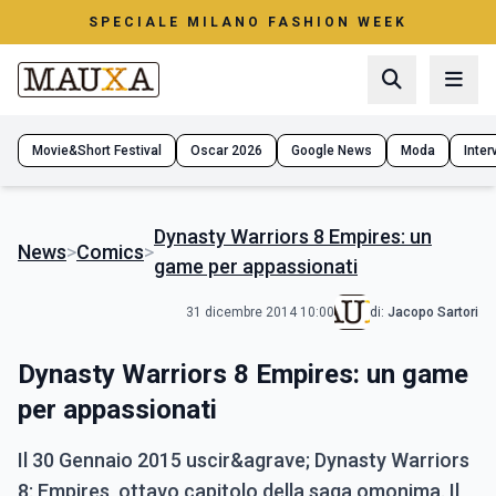
SPECIALE MILANO FASHION WEEK
Movie&Short Festival
Oscar 2026
Google News
Moda
Interv
Dynasty Warriors 8 Empires: un
News
>
Comics
>
game per appassionati
31 dicembre 2014 10:00
di:
Jacopo Sartori
Dynasty Warriors 8 Empires: un game
per appassionati
Il 30 Gennaio 2015 uscir&agrave; Dynasty Warriors
8: Empires, ottavo capitolo della saga omonima. Il