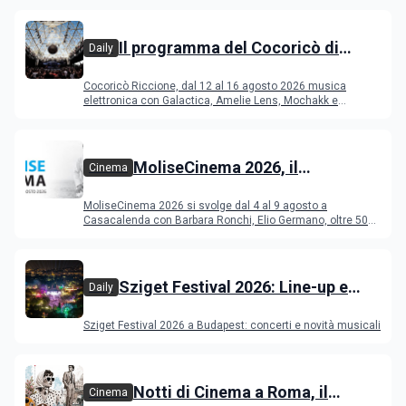
Il programma del Cocoricò di
Daily
Riccione dal 12 al 16 agosto 2026
Cocoricò Riccione, dal 12 al 16 agosto 2026 musica
elettronica con Galactica, Amelie Lens, Mochakk e
Deeperfect.
MoliseCinema 2026, il
Cinema
programma del festival
MoliseCinema 2026 si svolge dal 4 al 9 agosto a
Casacalenda con Barbara Ronchi, Elio Germano, oltre 50
film in concorso
Sziget Festival 2026: Line-up e
Daily
programma
Sziget Festival 2026 a Budapest: concerti e novità musicali
Notti di Cinema a Roma, il
Cinema