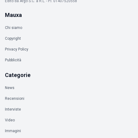
Edito da Argo S.C. a R.L. - P.I. 01407520558
Mauxa
Chi siamo
Copyright
Privacy Policy
Pubblicità
Categorie
News
Recensioni
Interviste
Video
Immagini