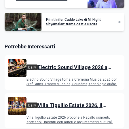
Film thriller Caddo Lake di M. Night
>
Shyamalan: trama cast e uscita
Potrebbe Interessarti
Electric Sound Village 2026 a
Daily
Cremona: Stef Burns, Soundmit e
Electric Sound Village torna a Cremona Musica 2026 con
Young Band Contest, il programma
Stef Burns, Franco Mussida, Soundmit, tecnologie audio e
Young Ba
Villa Tigullio Estate 2026, il
Daily
programma
Villa Tigullio Estate 2026 propone a Rapallo concerti,
spettacoli, incontri con autori e appuntamenti culturali