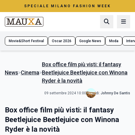
SPECIALE MILANO FASHION WEEK
Movie&Short Festival
Oscar 2026
Google News
Moda
Interv
Box office film più visti: il fantasy
News
>
Cinema
>
Beetlejuice Beetlejuice con Winona
Ryder è la novità
09 settembre 2024 10:00
di:
Johnny De Santis
Box office film più visti: il fantasy
Beetlejuice Beetlejuice con Winona
Ryder è la novità