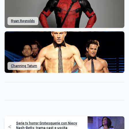
Ryan Reynolds
Channing Tatum
Serie tv horror Grotesquerie con Niecy
<
Nash-Betts: trama cast e uscita