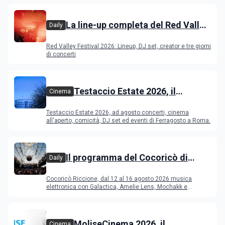
La line-up completa del Red Valley
Daily
Festival 2026
Red Valley Festival 2026: Lineup, DJ set, creator e tre giorni
di concerti
Testaccio Estate 2026, il
Cinema
programma di agosto e
Testaccio Estate 2026, ad agosto concerti, cinema
Ferragosto
all'aperto, comicità, DJ set ed eventi di Ferragosto a Roma.
Il programma del Cocoricò di
Daily
Riccione dal 12 al 16 agosto 2026
Cocoricò Riccione, dal 12 al 16 agosto 2026 musica
elettronica con Galactica, Amelie Lens, Mochakk e
Deeperfect.
MoliseCinema 2026, il
Cinema