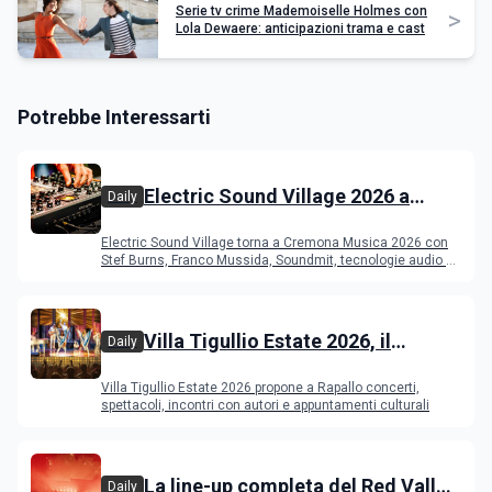
Serie tv crime Mademoiselle Holmes con
>
Lola Dewaere: anticipazioni trama e cast
Potrebbe Interessarti
Electric Sound Village 2026 a
Daily
Cremona: Stef Burns, Soundmit e
Electric Sound Village torna a Cremona Musica 2026 con
Young Band Contest, il programma
Stef Burns, Franco Mussida, Soundmit, tecnologie audio e
Young Ba
Villa Tigullio Estate 2026, il
Daily
programma
Villa Tigullio Estate 2026 propone a Rapallo concerti,
spettacoli, incontri con autori e appuntamenti culturali
La line-up completa del Red Valley
Daily