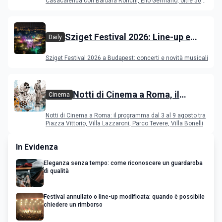
Casacalenda con Barbara Ronchi, Elio Germano, oltre 50
film in concorso
Sziget Festival 2026: Line-up e
Daily
programma
Sziget Festival 2026 a Budapest: concerti e novità musicali
Notti di Cinema a Roma, il
Cinema
programma dal 3 al 9 agosto
Notti di Cinema a Roma: il programma dal 3 al 9 agosto tra
Piazza Vittorio, Villa Lazzaroni, Parco Tevere, Villa Bonelli
In Evidenza
Eleganza senza tempo: come riconoscere un guardaroba
di qualità
Festival annullato o line-up modificata: quando è possibile
chiedere un rimborso