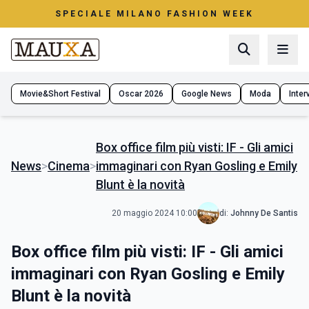
SPECIALE MILANO FASHION WEEK
Movie&Short Festival
Oscar 2026
Google News
Moda
Interv
Box office film più visti: IF - Gli amici
News
>
Cinema
>
immaginari con Ryan Gosling e Emily
Blunt è la novità
20 maggio 2024 10:00
di:
Johnny De Santis
Box office film più visti: IF - Gli amici
immaginari con Ryan Gosling e Emily
Blunt è la novità