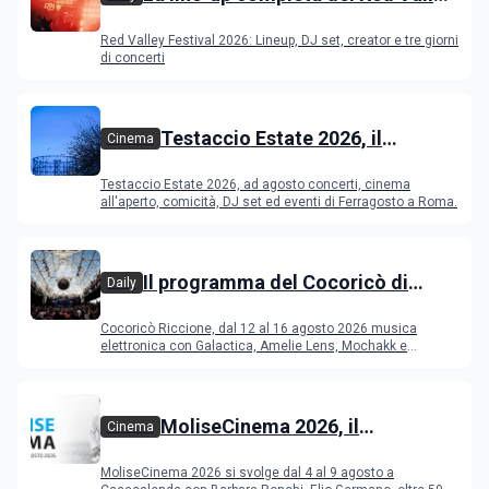
Festival 2026
Red Valley Festival 2026: Lineup, DJ set, creator e tre giorni
di concerti
Testaccio Estate 2026, il
Cinema
programma di agosto e
Testaccio Estate 2026, ad agosto concerti, cinema
Ferragosto
all'aperto, comicità, DJ set ed eventi di Ferragosto a Roma.
Il programma del Cocoricò di
Daily
Riccione dal 12 al 16 agosto 2026
Cocoricò Riccione, dal 12 al 16 agosto 2026 musica
elettronica con Galactica, Amelie Lens, Mochakk e
Deeperfect.
MoliseCinema 2026, il
Cinema
programma del festival
MoliseCinema 2026 si svolge dal 4 al 9 agosto a