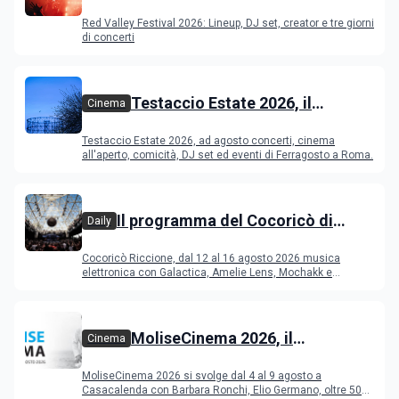
Festival 2026
Red Valley Festival 2026: Lineup, DJ set, creator e tre giorni
di concerti
Testaccio Estate 2026, il
Cinema
programma di agosto e
Testaccio Estate 2026, ad agosto concerti, cinema
Ferragosto
all'aperto, comicità, DJ set ed eventi di Ferragosto a Roma.
Il programma del Cocoricò di
Daily
Riccione dal 12 al 16 agosto 2026
Cocoricò Riccione, dal 12 al 16 agosto 2026 musica
elettronica con Galactica, Amelie Lens, Mochakk e
Deeperfect.
MoliseCinema 2026, il
Cinema
programma del festival
MoliseCinema 2026 si svolge dal 4 al 9 agosto a
Casacalenda con Barbara Ronchi, Elio Germano, oltre 50