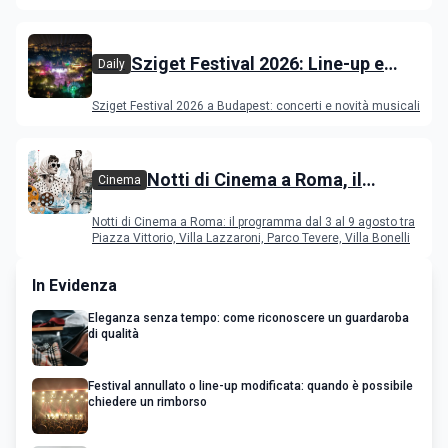
film in concorso
Sziget Festival 2026: Line-up e
Daily
programma
Sziget Festival 2026 a Budapest: concerti e novità musicali
Notti di Cinema a Roma, il
Cinema
programma dal 3 al 9 agosto
Notti di Cinema a Roma: il programma dal 3 al 9 agosto tra
Piazza Vittorio, Villa Lazzaroni, Parco Tevere, Villa Bonelli
In Evidenza
Eleganza senza tempo: come riconoscere un guardaroba
di qualità
Festival annullato o line-up modificata: quando è possibile
chiedere un rimborso