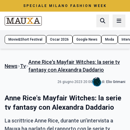
SPECIALE MILANO FASHION WEEK
Movie&Short Festival
Oscar 2026
Google News
Moda
Interv
Anne Rice's Mayfair Witches: la serie tv
News
>
Tv
>
fantasy con Alexandra Daddario
26 giugno 2023 20:00
di:
Elio Grimani
Anne Rice's Mayfair Witches: la serie
tv fantasy con Alexandra Daddario
La scrittrice Anne Rice, durante un’intervista a
Mauxa ha parlato del rapporto con le serie tv