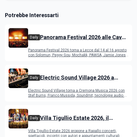
Potrebbe Interessarti
Panorama Festival 2026 alle Cave
Daily
del Duca di Lecce: lineup e
Panorama Festival 2026 torna a Lecce dal 14 al 16 agosto
programma
con Solomun, Peggy Gou, Mochakk, PAWSA, Jamie Jones
e altri DJ
Electric Sound Village 2026 a
Daily
Cremona: Stef Burns, Soundmit e
Electric Sound Village torna a Cremona Musica 2026 con
Young Band Contest, il programma
Stef Burns, Franco Mussida, Soundmit, tecnologie audio e
Young Ba
Villa Tigullio Estate 2026, il
Daily
programma
Villa Tigullio Estate 2026 propone a Rapallo concerti,
spettacoli, incontri con autori e appuntamenti culturali