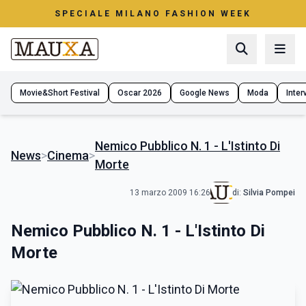
SPECIALE MILANO FASHION WEEK
Movie&Short Festival
Oscar 2026
Google News
Moda
Interv
Nemico Pubblico N. 1 - L'Istinto Di
News
>
Cinema
>
Morte
13 marzo 2009 16:26
di:
Silvia Pompei
Nemico Pubblico N. 1 - L'Istinto Di
Morte