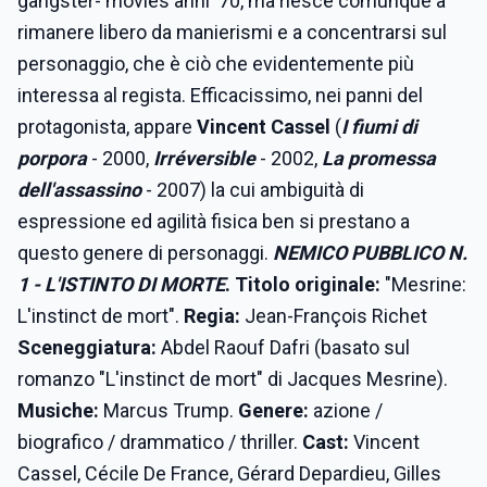
gangster- movies anni '70, ma riesce comunque a
rimanere libero da manierismi e a concentrarsi sul
personaggio, che è ciò che evidentemente più
interessa al regista. Efficacissimo, nei panni del
protagonista, appare
Vincent Cassel
(
I fiumi di
porpora
- 2000,
Irréversible
- 2002,
La promessa
dell'assassino
- 2007) la cui ambiguità di
espressione ed agilità fisica ben si prestano a
questo genere di personaggi.
NEMICO PUBBLICO N.
1 - L'ISTINTO DI MORTE
. Titolo originale:
"Mesrine:
L'instinct de mort".
Regia:
Jean-François Richet
Sceneggiatura:
Abdel Raouf Dafri (basato sul
romanzo "L'instinct de mort" di Jacques Mesrine).
Musiche:
Marcus Trump.
Genere:
azione /
biografico / drammatico / thriller.
Cast:
Vincent
Cassel, Cécile De France, Gérard Depardieu, Gilles