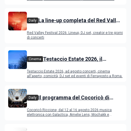
La line-up completa del Red Valley
Daily
Festival 2026
Red Valley Festival 2026: Lineup, DJ set, creator e tre giorni
di concerti
Testaccio Estate 2026, il
Cinema
programma di agosto e
Testaccio Estate 2026, ad agosto concerti, cinema
Ferragosto
all'aperto, comicità, DJ set ed eventi di Ferragosto a Roma.
Il programma del Cocoricò di
Daily
Riccione dal 12 al 16 agosto 2026
Cocoricò Riccione, dal 12 al 16 agosto 2026 musica
elettronica con Galactica, Amelie Lens, Mochakk e
Deeperfect.