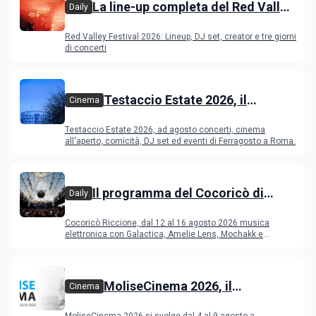
La line-up completa del Red Valley
Daily
Festival 2026
Red Valley Festival 2026: Lineup, DJ set, creator e tre giorni
di concerti
Testaccio Estate 2026, il
Cinema
programma di agosto e
Testaccio Estate 2026, ad agosto concerti, cinema
Ferragosto
all'aperto, comicità, DJ set ed eventi di Ferragosto a Roma.
Il programma del Cocoricò di
Daily
Riccione dal 12 al 16 agosto 2026
Cocoricò Riccione, dal 12 al 16 agosto 2026 musica
elettronica con Galactica, Amelie Lens, Mochakk e
Deeperfect.
MoliseCinema 2026, il
Cinema
programma del festival