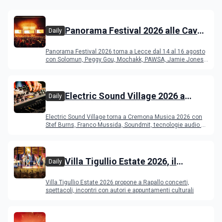
Panorama Festival 2026 alle Cave
Daily
del Duca di Lecce: lineup e
Panorama Festival 2026 torna a Lecce dal 14 al 16 agosto
programma
con Solomun, Peggy Gou, Mochakk, PAWSA, Jamie Jones
e altri DJ
Electric Sound Village 2026 a
Daily
Cremona: Stef Burns, Soundmit e
Electric Sound Village torna a Cremona Musica 2026 con
Young Band Contest, il programma
Stef Burns, Franco Mussida, Soundmit, tecnologie audio e
Young Ba
Villa Tigullio Estate 2026, il
Daily
programma
Villa Tigullio Estate 2026 propone a Rapallo concerti,
spettacoli, incontri con autori e appuntamenti culturali