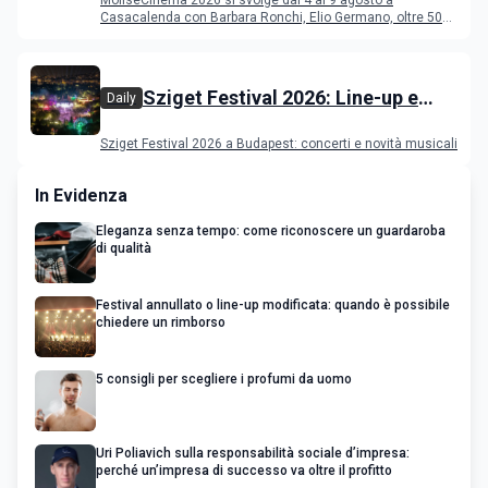
MoliseCinema 2026 si svolge dal 4 al 9 agosto a
Casacalenda con Barbara Ronchi, Elio Germano, oltre 50
film in concorso
Sziget Festival 2026: Line-up e
Daily
programma
Sziget Festival 2026 a Budapest: concerti e novità musicali
In Evidenza
Eleganza senza tempo: come riconoscere un guardaroba
di qualità
Festival annullato o line-up modificata: quando è possibile
chiedere un rimborso
5 consigli per scegliere i profumi da uomo
Uri Poliavich sulla responsabilità sociale d’impresa:
perché un’impresa di successo va oltre il profitto