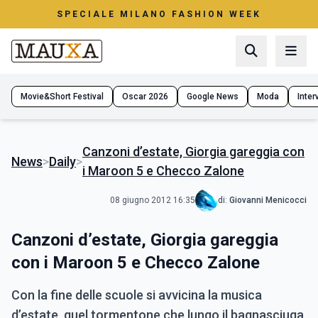
SPECIALE MILANO FASHION WEEK
Movie&Short Festival
Oscar 2026
Google News
Moda
Interv
Canzoni d’estate, Giorgia gareggia con
News
>
Daily
>
i Maroon 5 e Checco Zalone
08 giugno 2012 16:35
di:
Giovanni Menicocci
Canzoni d’estate, Giorgia gareggia
con i Maroon 5 e Checco Zalone
Con la fine delle scuole si avvicina la musica
d’estate, quel tormentone che lungo il bagnasciuga