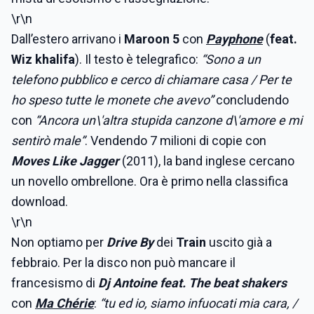
\r\n
Dall’estero arrivano i
Maroon 5
con
Payphone
(
feat.
Wiz khalifa
). Il testo è telegrafico:
“Sono a un
telefono pubblico e cerco di chiamare casa / Per te
ho speso tutte le monete che avevo”
concludendo
con
“Ancora un\'altra stupida canzone d\'amore e mi
sentirò male”
. Vendendo 7 milioni di copie con
Moves Like Jagger
(2011), la band inglese cercano
un novello ombrellone. Ora è primo nella classifica
download.
\r\n
Non optiamo per
Drive By
dei
Train
uscito già a
febbraio. Per la disco non può mancare il
francesismo di
Dj Antoine feat. The beat shakers
con
Ma Chérie
:
“tu ed io, siamo infuocati
mia cara, /