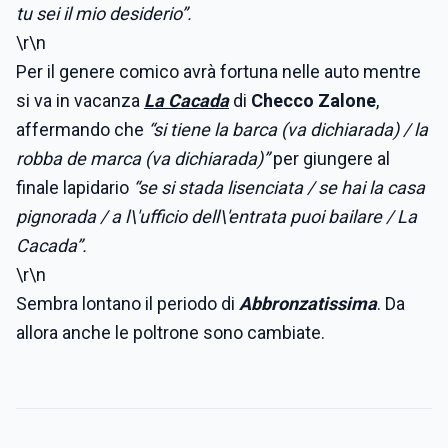
tu sei il mio desiderio”.
\r\n
Per il genere comico avrà fortuna nelle auto mentre
si va in vacanza
La Cacada
di
Checco Zalone
,
affermando che
“si tiene la barca (va dichiarada) / la
robba de marca (va dichiarada)”
per giungere al
finale lapidario
“se si stada lisenciata / se hai la casa
pignorada / a l\'ufficio dell\'entrata
puoi bailare / La
Cacada”.
\r\n
Sembra lontano il periodo di
Abbronzatissima
. Da
allora anche le poltrone sono cambiate.