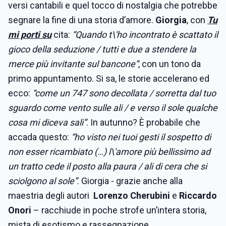
versi cantabili e quel tocco di nostalgia che potrebbe
segnare la fine di una storia d’amore.
Giorgia
, con
Tu
mi porti su
cita:
“Quando t\'ho incontrato è scattato il
gioco della seduzione / tutti e due a stendere la
merce più invitante sul bancone”
, con un tono da
primo appuntamento. Si sa, le storie accelerano ed
ecco:
“come un 747 sono decollata / sorretta dal tuo
sguardo come vento sulle ali / e verso il sole qualche
cosa mi diceva sali”
. In autunno? È probabile che
accada questo:
“ho visto nei tuoi gesti il sospetto di
non esser ricambiato (…) l\'amore più bellissimo ad
un tratto cede il posto alla paura / ali di cera che si
sciolgono al sole”
. Giorgia - grazie anche alla
maestria degli autori
Lorenzo Cherubini
e
Riccardo
Onori
– racchiude in poche strofe un’intera storia,
mista di esotismo e rassegnazione.