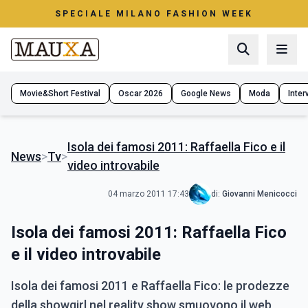
SPECIALE MILANO FASHION WEEK
Movie&Short Festival
Oscar 2026
Google News
Moda
Interv
Isola dei famosi 2011: Raffaella Fico e il
News
>
Tv
>
video introvabile
04 marzo 2011 17:43
di:
Giovanni Menicocci
Isola dei famosi 2011: Raffaella Fico
e il video introvabile
Isola dei famosi 2011 e Raffaella Fico: le prodezze
della showgirl nel reality show smuovono il web