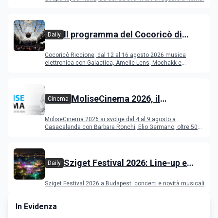
Il programma del Cocoricò di
Daily
Riccione dal 12 al 16 agosto 2026
Cocoricò Riccione, dal 12 al 16 agosto 2026 musica
elettronica con Galactica, Amelie Lens, Mochakk e
Deeperfect.
MoliseCinema 2026, il
Cinema
programma del festival
MoliseCinema 2026 si svolge dal 4 al 9 agosto a
Casacalenda con Barbara Ronchi, Elio Germano, oltre 50
film in concorso
Sziget Festival 2026: Line-up e
Daily
programma
Sziget Festival 2026 a Budapest: concerti e novità musicali
In Evidenza