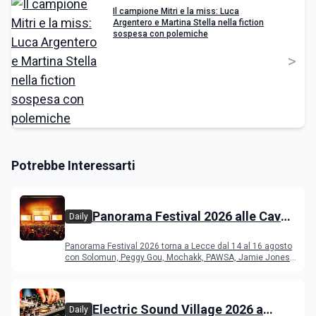
Il campione Mitri e la miss: Luca
Argentero e Martina Stella nella fiction
sospesa con polemiche
>
Potrebbe Interessarti
Panorama Festival 2026 alle Cave
Daily
del Duca di Lecce: lineup e
Panorama Festival 2026 torna a Lecce dal 14 al 16 agosto
programma
con Solomun, Peggy Gou, Mochakk, PAWSA, Jamie Jones
e altri DJ
Electric Sound Village 2026 a
Daily