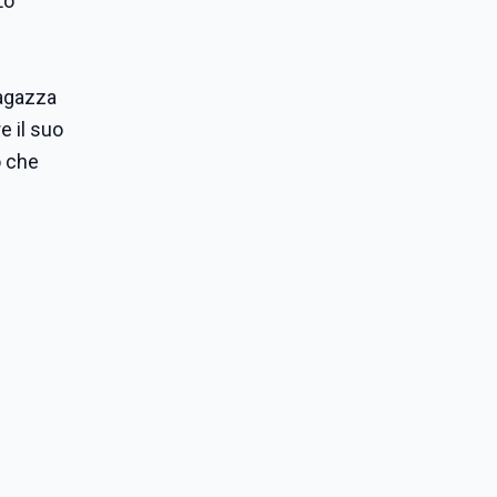
Lo
ragazza
e il suo
o che