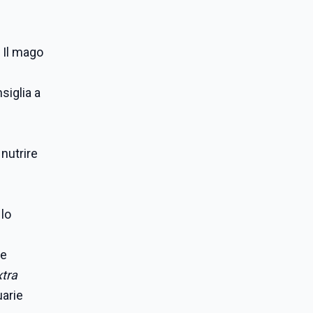
 Il mago
siglia a
 nutrire
 lo
le
xtra
uarie