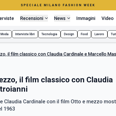
SPECIALE MILANO FASHION WEEK
erviste
Recensioni
News
Immagini
Video
Moda
Interviste libri
Tecnologia
Design
Food
Lavoro
Tur
zo, il film classico con Claudia Cardinale e Marcello Ma
ezzo, il film classico con Claudia
troianni
i e Claudia Cardinale con il film Otto e mezzo mos
el 1963