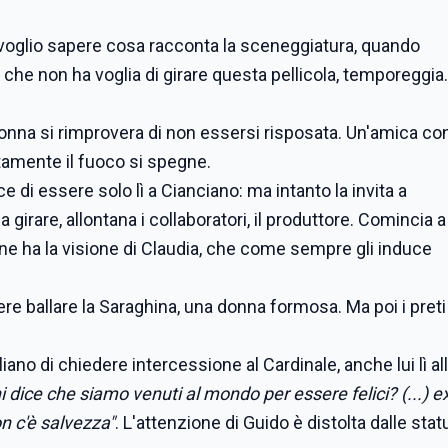
o: voglio sapere cosa racconta la sceneggiatura, quando
che non ha voglia di girare questa pellicola, temporeggia.
la nonna si rimprovera di non essersi risposata. Un'amica con
tamente il fuoco si spegne.
e di essere solo lì a Cianciano: ma intanto la invita a
girare, allontana i collaboratori, il produttore. Comincia a
one ha la visione di Claudia, che come sempre gli induce
ere ballare la Saraghina, una donna formosa. Ma poi i preti
gliano di chiedere intercessione al Cardinale, anche lui lì al
i dice che siamo venuti al mondo per essere felici? (...) e
on c'è salvezza"
. L'attenzione di Guido è distolta dalle stat