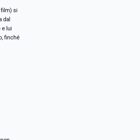
film) si
a dal
 e lui
, finché
e non