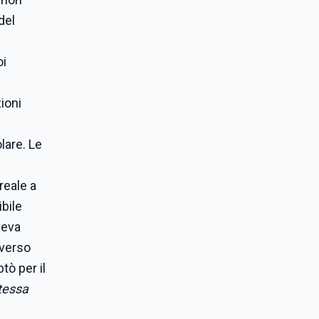
del
oi
ioni
lare. Le
reale a
bile
veva
 verso
tò per il
stessa