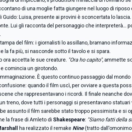
accontano di una moglie fatta giungere nel luogo di riposo 
i Guido: Luisa, presente ai provini è sconcertata lo lascia.
onte. Lui gli racconta del personaggio che interpreterà... p
.
ampa del film: i giornalisti lo assillano, bramano informaz
e la fa più, si nasconde sotto il tavolo e si spara.
do ora accetta le sue creature.
"Ora ho capito"
, ammette so
 e comincia un girotondo.
e immaginazione. È questo continuo passaggio dal mondo 
onfusione: quando il film uscì, per ovviare a questa possi
scene che rappresentavano i ricordi. Il finale neanche do
 un treno, dove tutti i personaggi si presentavano statuari
e assunto il film sarebbe stato troppo pessimista e si op
me la frase di Amleto di
Shakespeare
:
"Siamo fatti della 
arshall
ha realizzato il remake
Nine
(tratto dall'omonimo