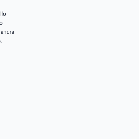
llo
lo
Sandra
e
: