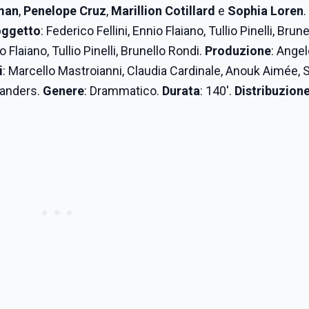
man
,
Penelope Cruz
,
Marillion Cotillard
e
Sophia Loren
.
ggetto
: Federico Fellini, Ennio Flaiano, Tullio Pinelli, Brune
io Flaiano, Tullio Pinelli, Brunello Rondi.
Produzione
: Ange
i
: Marcello Mastroianni, Claudia Cardinale, Anouk Aimée, 
Sanders.
Genere
: Drammatico.
Durata
: 140'.
Distribuzion