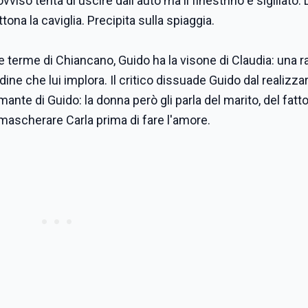
vviso tenta di uscire dall'auto ma il finestrino è sigillato. 
tona la caviglia. Precipita sulla spiaggia.
lle terme di Chiancano, Guido ha la visone di Claudia: una 
ine che lui implora. Il critico dissuade Guido dal realizzar
mante di Guido: la donna però gli parla del marito, del fatt
 mascherare Carla prima di fare l'amore.