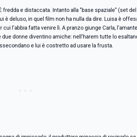
È fredda e distaccata. Intanto alla "base spaziale" (set del 
ui è deluso, in quel film non ha nulla da dire. Luisa è offes
r cui l'abbia fatta venire lì. A pranzo giunge Carla, l'amante
 due donne diventino amiche: nell'harem tutte lo esaltano
 assecondano e lui è costretto ad usare la frusta.
he sogna di impiccarlo, il produttore minaccia di rovinarlo s