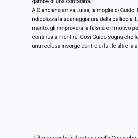
gambe di una contadina.
A Cianciano arriva Luisa, la moglie di Guido. 
ridicolizza la sceneggiatura della pellicola. L
marito, gli rimprovera la falsità e il motivo pe
continua a mentire. Così Guido sogna che le
una reclusa insorge contro di lui, le altre la
Il film non si farà: il critico assilla Guido c