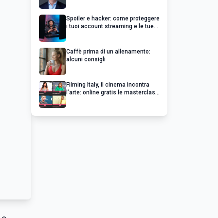
un’impresa di successo va oltre il
profitto
Spoiler e hacker: come proteggere
i tuoi account streaming e le tue
serie preferite
Caffè prima di un allenamento:
alcuni consigli
Filming Italy, il cinema incontra
l’arte: online gratis le masterclass
esclusive dei grandi del cinema