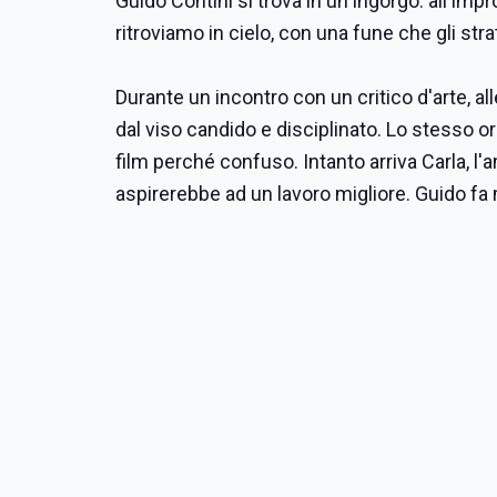
Guido Contini si trova in un ingorgo: all'impro
ritroviamo in cielo, con una fune che gli strat
Durante un incontro con un critico d'arte, a
dal viso candido e disciplinato. Lo stesso ord
film perché confuso. Intanto arriva Carla, l'a
aspirerebbe ad un lavoro migliore. Guido fa