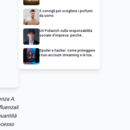
chiedere un rimborso
5 consigli per scegliere i profumi
da uomo
Uri Poliavich sulla responsabilità
sociale d’impresa: perché
un’impresa di successo va oltre il
profitto
Spoiler e hacker: come proteggere
i tuoi account streaming e le tue
serie preferite
uenza A.
fluenzali
quantità
decesso