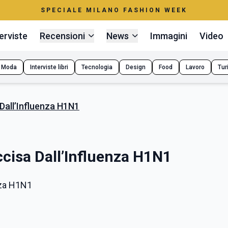
SPECIALE MILANO FASHION WEEK
erviste
Recensioni
News
Immagini
Video
Moda
Interviste libri
Tecnologia
Design
Food
Lavoro
Tur
Dall’Influenza H1N1
cisa Dall’Influenza H1N1