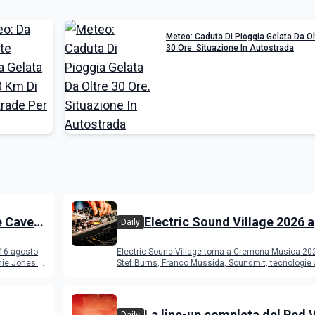
Meteo: Caduta Di Pioggia Gelata Da Ol
30 Ore. Situazione In Autostrada
e Cave
Electric Sound Village 2026 a
Daily
Cremona: Stef Burns, Soundm
 16 agosto
Electric Sound Village torna a Cremona Musica 20
Young Band Contest, il pro
ie Jones e
Stef Burns, Franco Mussida, Soundmit, tecnologie 
Young Ba
La line-up completa del Red 