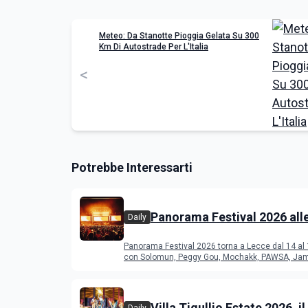
Meteo: Da Stanotte Pioggia Gelata Su 300
Km Di Autostrade Per L'Italia
<
Potrebbe Interessarti
Panorama Festival 2026 all
Daily
del Duca di Lecce: lineup e
Panorama Festival 2026 torna a Lecce dal 14 al
programma
con Solomun, Peggy Gou, Mochakk, PAWSA, Jam
altri DJ
Villa Tigullio Estate 2026, il