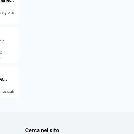
re giorni
2026
ca
 e
 musicali
Cerca nel sito