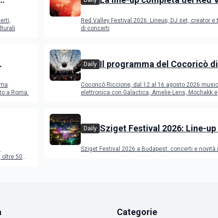
Daily
Festival 2026
erti,
Red Valley Festival 2026: Lineup, DJ set, creator e t
turali
di concerti
Il programma del Cocoricò di
Daily
Riccione dal 12 al 16 agosto 
ema
Cocoricò Riccione, dal 12 al 16 agosto 2026 musi
sto a Roma.
elettronica con Galactica, Amelie Lens, Mochakk e
Deeperfect.
Sziget Festival 2026: Line-up
Daily
programma
a
Sziget Festival 2026 a Budapest: concerti e novità
oltre 50
a
Categorie