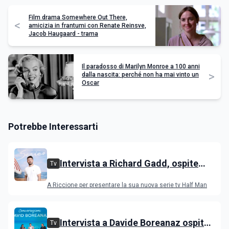
Film drama Somewhere Out There,
<
amicizia in frantumi con Renate Reinsve,
Jacob Haugaard - trama
Il paradosso di Marilyn Monroe a 100 anni
>
dalla nascita: perché non ha mai vinto un
Oscar
Potrebbe Interessarti
Intervista a Richard Gadd, ospite
Tv
all'IGS Festival 2026
A Riccione per presentare la sua nuova serie tv Half Man
Intervista a Davide Boreanaz ospite
Tv