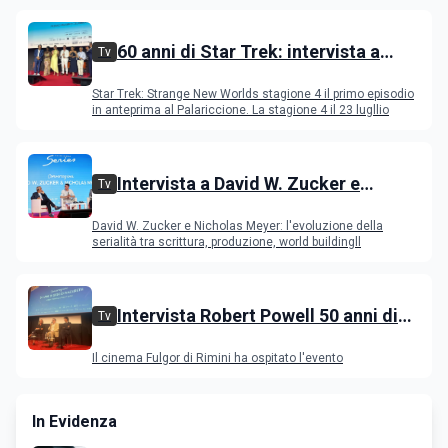
60 anni di Star Trek: intervista a
Tv
Celia Rose, Jeri Ryan, Rebecca
Star Trek: Strange New Worlds stagione 4 il primo episodio
Romijn, Anson Mount
in anteprima al Palariccione. La stagione 4 il 23 lugllio
Intervista a David W. Zucker e
Tv
Nicholas Meyer, l'evoluzione della
David W. Zucker e Nicholas Meyer: l'evoluzione della
serialità internazionale
serialità tra scrittura, produzione, world buildingll
Intervista Robert Powell 50 anni di
Tv
Gesù di Nazareth: l'attore incontra il
Il cinema Fulgor di Rimini ha ospitato l'evento
pubblico
In Evidenza