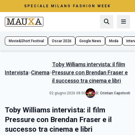
SPECIALE MILANO FASHION WEEK
Movie&Short Festival
Oscar 2026
Google News
Moda
Interv
Toby Williams intervista: il film
Intervista
>
Cinema
>
Pressure con Brendan Fraser e
il successo tra cinema e libri
02 giugno 2026 08:00
di:
Cristian Capotosti
Toby Williams intervista: il film
Pressure con Brendan Fraser e il
successo tra cinema e libri