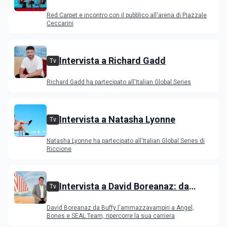
all'IGS Festival 2026
Red Carpet e incontro con il pubblico all'arena di Piazzale
Ceccarini
Intervista a Richard Gadd
Tv
Richard Gadd ha partecipato all'Italian Global Series
Intervista a Natasha Lyonne
Tv
Natasha Lyonne ha partecipato all'Italian Global Series di
Riccione
Intervista a David Boreanaz: da
Tv
Buffy l'ammazzavampiri a Angel,
David Boreanaz da Buffy l'ammazzavampiri a Angel,
Bones e SEAL Team
Bones e SEAL Team, ripercorre la sua carriera