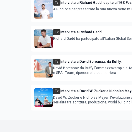
Tv
Intervista a Richard Gadd, ospite all'IGS Fes
A Riccione per presentare la sua nuova serie tv
Tv
Intervista a Richard Gadd
Richard Gadd ha partecipato all'Italian Global Se
Tv
Intervista a David Boreanaz: da Buffy
l'ammazzavampiri a Angel, Bones e SEAL
David Boreanaz da Buffy l'ammazzavampiri a A
e SEAL Team, ripercorre la sua carriera
Tv
Intervista a David W. Zucker e Nicholas Meye
l'evoluzione della serialità internazionale
David W. Zucker e Nicholas Meyer: l'evoluzione 
serialità tra scrittura, produzione, world buildingl