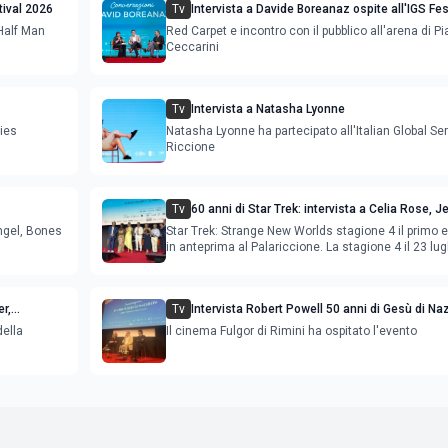
tival 2026
Tv
Intervista a Davide Boreanaz ospite all'IGS Fes
2026
 Half Man
Red Carpet e incontro con il pubblico all'arena di P
Ceccarini
Tv
Intervista a Natasha Lyonne
ries
Natasha Lyonne ha partecipato all'Italian Global Ser
Riccione
Tv
60 anni di Star Trek: intervista a Celia Rose, J
 Team
Rebecca Romijn, Anson Mount
ngel, Bones
Star Trek: Strange New Worlds stagione 4 il primo 
in anteprima al Palariccione. La stagione 4 il 23 lugl
r,
Tv
Intervista Robert Powell 50 anni di Gesù di Na
l'attore incontra il pubblico
della
Il cinema Fulgor di Rimini ha ospitato l'evento
l