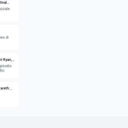
tival
iazzale
ies di
eri Ryan,
episodio
lio
zareth: