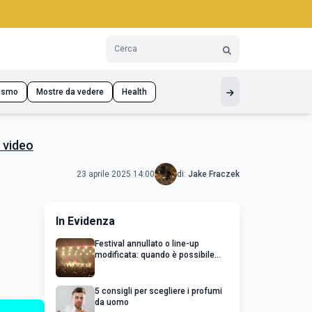
ismo
Mostre da vedere
Health
 video
23 aprile 2025 14:00
di:
Jake Fraczek
In Evidenza
Festival annullato o line-up
modificata: quando è possibile
chiedere un rimborso
5 consigli per scegliere i profumi
da uomo