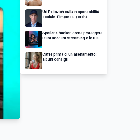
Uri Poliavich sulla responsabilità
sociale d’impresa: perché
un’impresa di successo va oltre il
profitto
Spoiler e hacker: come proteggere
i tuoi account streaming e le tue
serie preferite
Caffè prima di un allenamento:
alcuni consigli