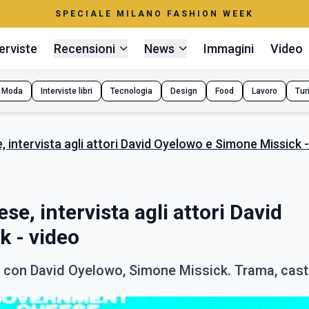
SPECIALE MILANO FASHION WEEK
erviste
Recensioni
News
Immagini
Video
Moda
Interviste libri
Tecnologia
Design
Food
Lavoro
Tur
intervista agli attori David Oyelowo e Simone Missick -
e, intervista agli attori David
k - video
v con David Oyelowo, Simone Missick. Trama, cast