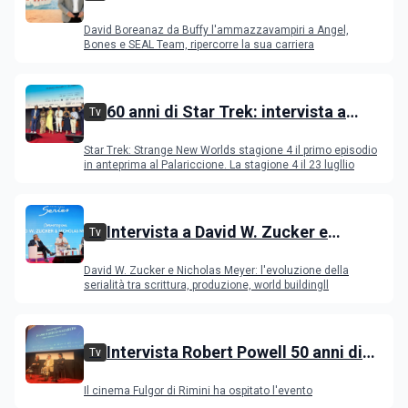
Buffy l'ammazzavampiri a Angel,
David Boreanaz da Buffy l'ammazzavampiri a Angel,
Bones e SEAL Team
Bones e SEAL Team, ripercorre la sua carriera
60 anni di Star Trek: intervista a
Tv
Celia Rose, Jeri Ryan, Rebecca
Star Trek: Strange New Worlds stagione 4 il primo episodio
Romijn, Anson Mount
in anteprima al Palariccione. La stagione 4 il 23 lugllio
Intervista a David W. Zucker e
Tv
Nicholas Meyer, l'evoluzione della
David W. Zucker e Nicholas Meyer: l'evoluzione della
serialità internazionale
serialità tra scrittura, produzione, world buildingll
Intervista Robert Powell 50 anni di
Tv
Gesù di Nazareth: l'attore incontra il
Il cinema Fulgor di Rimini ha ospitato l'evento
pubblico