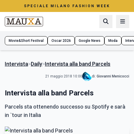
SPECIALE MILANO FASHION WEEK
Movie&Short Festival
Oscar 2026
Google News
Moda
Interv
Intervista
>
Daily
>
Intervista alla band Parcels
21 maggio 2018 10:00
di:
Giovanni Menicocci
Intervista alla band Parcels
Parcels sta ottenendo successo su Spotify e sarà
in `tour in Italia