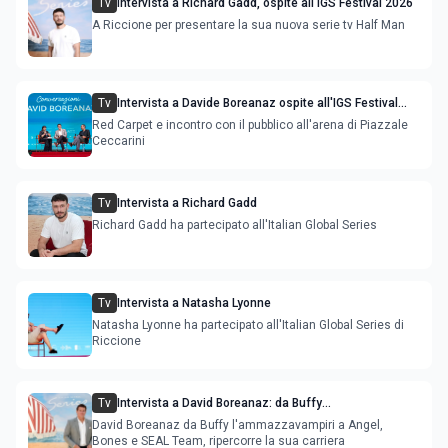
Tv
Intervista a Richard Gadd, ospite all'IGS Festival 2026
A Riccione per presentare la sua nuova serie tv Half Man
Tv
Intervista a Davide Boreanaz ospite all'IGS Festival
2026
Red Carpet e incontro con il pubblico all'arena di Piazzale
Ceccarini
Tv
Intervista a Richard Gadd
Richard Gadd ha partecipato all'Italian Global Series
Tv
Intervista a Natasha Lyonne
Natasha Lyonne ha partecipato all'Italian Global Series di
Riccione
Tv
Intervista a David Boreanaz: da Buffy
l'ammazzavampiri a Angel, Bones e SEAL Team
David Boreanaz da Buffy l'ammazzavampiri a Angel,
Bones e SEAL Team, ripercorre la sua carriera