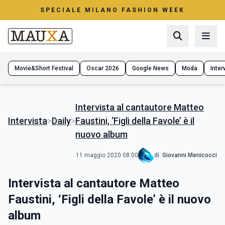
SPECIALE MILANO FASHION WEEK
Movie&Short Festival
Oscar 2026
Google News
Moda
Interv
Intervista al cantautore Matteo
Intervista
>
Daily
>
Faustini, ‘Figli della Favole’ è il
nuovo album
11 maggio 2020 08:00
di:
Giovanni Menicocci
Intervista al cantautore Matteo
Faustini, ‘Figli della Favole’ è il nuovo
album