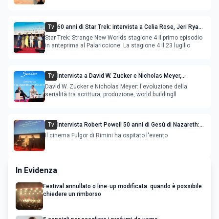
Tv
60 anni di Star Trek: intervista a Celia Rose, Jeri Ryan,
Rebecca Romijn, Anson Mount
Star Trek: Strange New Worlds stagione 4 il primo episodio
in anteprima al Palariccione. La stagione 4 il 23 lugllio
Tv
Intervista a David W. Zucker e Nicholas Meyer,
l'evoluzione della serialità internazionale
David W. Zucker e Nicholas Meyer: l'evoluzione della
serialità tra scrittura, produzione, world buildingll
Tv
Intervista Robert Powell 50 anni di Gesù di Nazareth:
l'attore incontra il pubblico
Il cinema Fulgor di Rimini ha ospitato l'evento
In Evidenza
Festival annullato o line-up modificata: quando è possibile
chiedere un rimborso