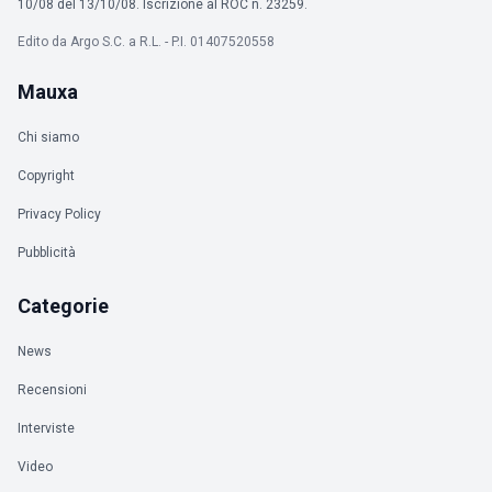
10/08 del 13/10/08. Iscrizione al ROC n. 23259.
Edito da Argo S.C. a R.L. - P.I. 01407520558
Mauxa
Chi siamo
Copyright
Privacy Policy
Pubblicità
Categorie
News
Recensioni
Interviste
Video