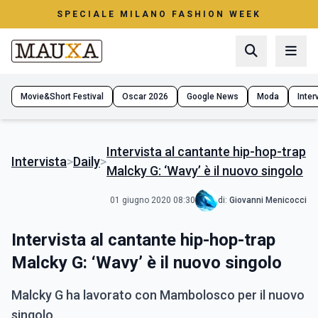
SPECIALE MILANO FASHION WEEK
Movie&Short Festival
Oscar 2026
Google News
Moda
Interv
Intervista al cantante hip-hop-trap
Intervista
>
Daily
>
Malcky G: ‘Wavy’ è il nuovo singolo
01 giugno 2020 08:30
di:
Giovanni Menicocci
Intervista al cantante hip-hop-trap
Malcky G: ‘Wavy’ è il nuovo singolo
Malcky G ha lavorato con Mambolosco per il nuovo
singolo.