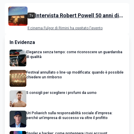
Intervista Robert Powell 50 anni di
Tv
Gesù di Nazareth: l'attore incontra il
Il cinema Fulgor di Rimini ha ospitato l'evento
pubblico
In Evidenza
Eleganza senza tempo: come riconoscere un guardaroba
di qualità
Festival annullato o line-up modificata: quando è possibile
chiedere un rimborso
5 consigli per scegliere i profumi da uomo
Uri Poliavich sulla responsabilità sociale d’impresa:
perché un’impresa di successo va oltre il profitto
Spoiler e hacker: come proteggere i tuoi account