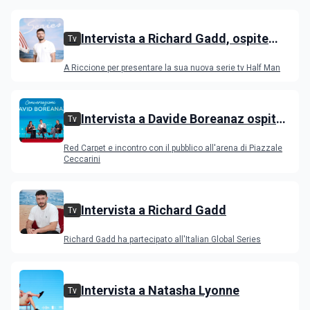
Intervista a Richard Gadd, ospite
Tv
all'IGS Festival 2026
A Riccione per presentare la sua nuova serie tv Half Man
Intervista a Davide Boreanaz ospite
Tv
all'IGS Festival 2026
Red Carpet e incontro con il pubblico all'arena di Piazzale
Ceccarini
Intervista a Richard Gadd
Tv
Richard Gadd ha partecipato all'Italian Global Series
Intervista a Natasha Lyonne
Tv