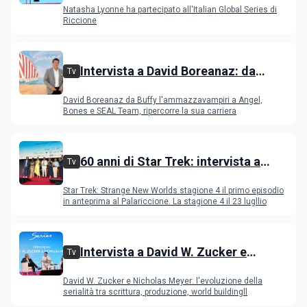
Natasha Lyonne ha partecipato all'Italian Global Series di
Riccione
Intervista a David Boreanaz: da
Tv
Buffy l'ammazzavampiri a Angel,
David Boreanaz da Buffy l'ammazzavampiri a Angel,
Bones e SEAL Team
Bones e SEAL Team, ripercorre la sua carriera
60 anni di Star Trek: intervista a
Tv
Celia Rose, Jeri Ryan, Rebecca
Star Trek: Strange New Worlds stagione 4 il primo episodio
Romijn, Anson Mount
in anteprima al Palariccione. La stagione 4 il 23 lugllio
Intervista a David W. Zucker e
Tv
Nicholas Meyer, l'evoluzione della
David W. Zucker e Nicholas Meyer: l'evoluzione della
serialità internazionale
serialità tra scrittura, produzione, world buildingll