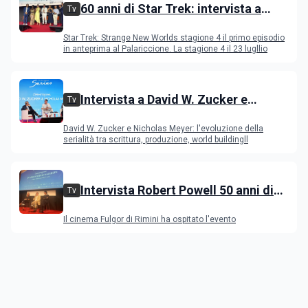
60 anni di Star Trek: intervista a
Tv
Celia Rose, Jeri Ryan, Rebecca
Star Trek: Strange New Worlds stagione 4 il primo episodio
Romijn, Anson Mount
in anteprima al Palariccione. La stagione 4 il 23 lugllio
Intervista a David W. Zucker e
Tv
Nicholas Meyer, l'evoluzione della
David W. Zucker e Nicholas Meyer: l'evoluzione della
serialità internazionale
serialità tra scrittura, produzione, world buildingll
Intervista Robert Powell 50 anni di
Tv
Gesù di Nazareth: l'attore incontra il
Il cinema Fulgor di Rimini ha ospitato l'evento
pubblico