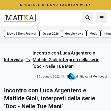
SPECIALE MILANO FASHION WEEK
Movie&Short Festival
Oscar 2026
Google News
Moda
Interv
Incontro con Luca Argentero e
Intervista
>
Tv
>
Matilde Gioli, interpreti della serie
‘Doc - Nelle Tue Mani’
10 gennaio 2022 13:45
di:
Giovanni Menicocci
Incontro con Luca Argentero e
Matilde Gioli, interpreti della serie
‘Doc - Nelle Tue Mani’