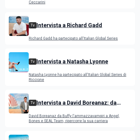
Ceccarini
Intervista a Richard Gadd
Tv
Richard Gadd ha partecipato all'Italian Global Series
Intervista a Natasha Lyonne
Tv
Natasha Lyonne ha partecipato all'Italian Global Series di
Riccione
Intervista a David Boreanaz: da
Tv
Buffy l'ammazzavampiri a Angel,
David Boreanaz da Buffy l'ammazzavampiri a Angel,
Bones e SEAL Team
Bones e SEAL Team, ripercorre la sua carriera