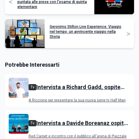
<
puntata alle prese con l'esame di quinta
elementare
Geronimo Stilton Live Experience. Viaggio
>
nel tempo, un avvincente viaggio nella
Storia
Potrebbe Interessarti
Intervista a Richard Gadd, ospite
Tv
all'IGS Festival 2026
A Riccione per presentare la sua nuova serie tv Half Man
Intervista a Davide Boreanaz ospite
Tv
all'IGS Festival 2026
Red Carpet e incontro con il pubblico all'arena di Piazzale