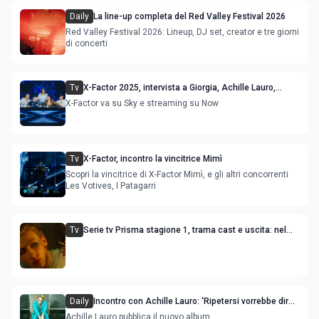
Daily
La line-up completa del Red Valley Festival 2026
Red Valley Festival 2026: Lineup, DJ set, creator e tre giorni
di concerti
Tv
X-Factor 2025, intervista a Giorgia, Achille Lauro,
Francesco Gabbani e ai giudici
X-Factor va su Sky e streaming su Now
Tv
X-Factor, incontro la vincitrice Mimì
Scopri la vincitrice di X-Factor Mimì, e gli altri concorrenti
Les Votives, I Patagarri
Tv
Serie tv Prisma stagione 1, trama cast e uscita: nel
progetto partecipa anche Achille Lauro
Daily
Incontro con Achille Lauro: ‘Ripetersi vorrebbe dire
ristagnare’
Achille Lauro pubblica il nuovo album