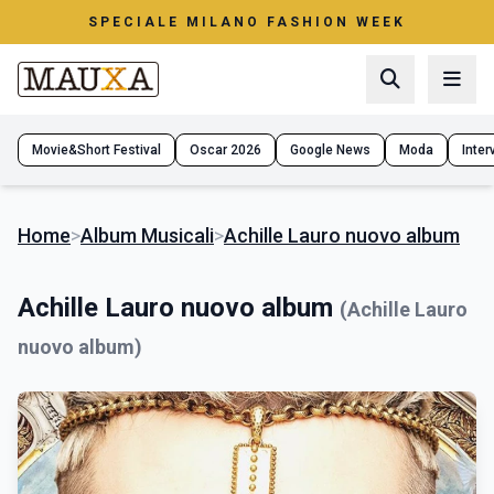
SPECIALE MILANO FASHION WEEK
Movie&Short Festival
Oscar 2026
Google News
Moda
Interv
Home
>
Album Musicali
>
Achille Lauro nuovo album
Achille Lauro nuovo album
(Achille Lauro
nuovo album)