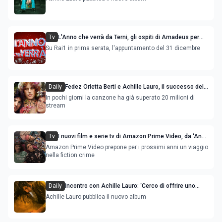
Tv
L'Anno che verrà da Terni, gli ospiti di Amadeus per
brindare al Nuovo Anno
Su Rai1 in prima serata, l'appuntamento del 31 dicembre
Daily
Fedez Orietta Berti e Achille Lauro, il successo del
singolo Mille certificato oro
In pochi giorni la canzone ha già superato 20 milioni di
stream
Tv
I nuovi film e serie tv di Amazon Prime Video, da ‘Anni
da cane’ alle serie tv crime
Amazon Prime Video prepone per i prossimi anni un viaggio
nella fiction crime
Daily
Incontro con Achille Lauro: ‘Cerco di offrire uno
spettacolo, perché a me piace creare’
Achille Lauro pubblica il nuovo album