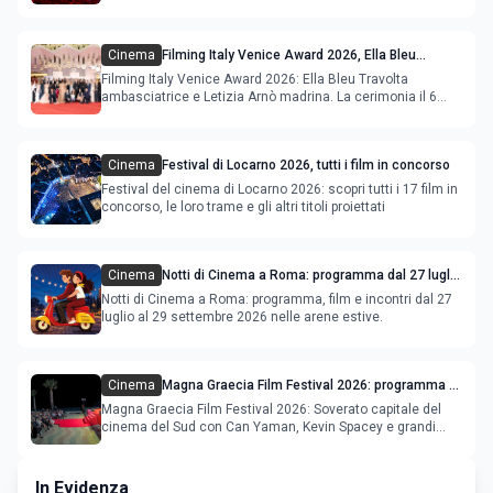
Cinema
Filming Italy Venice Award 2026, Ella Bleu
Travolta ambasciatrice e Letizia Arnò madrina
Filming Italy Venice Award 2026: Ella Bleu Travolta
ambasciatrice e Letizia Arnò madrina. La cerimonia il 6
settembre.
Cinema
Festival di Locarno 2026, tutti i film in concorso
Festival del cinema di Locarno 2026: scopri tutti i 17 film in
concorso, le loro trame e gli altri titoli proiettati
Cinema
Notti di Cinema a Roma: programma dal 27 luglio
al 2 agosto 2026
Notti di Cinema a Roma: programma, film e incontri dal 27
luglio al 29 settembre 2026 nelle arene estive.
Cinema
Magna Graecia Film Festival 2026: programma e
star internazionali
Magna Graecia Film Festival 2026: Soverato capitale del
cinema del Sud con Can Yaman, Kevin Spacey e grandi
ospiti inter
In Evidenza