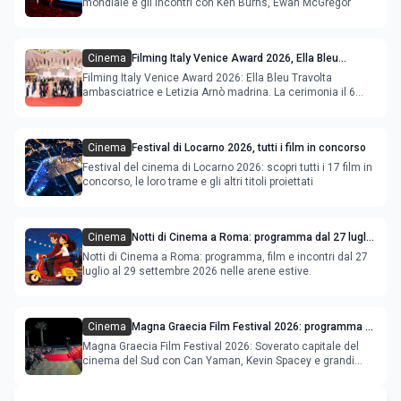
mondiale e gli incontri con Ken Burns, Ewan McGregor
Cinema
Filming Italy Venice Award 2026, Ella Bleu
Travolta ambasciatrice e Letizia Arnò madrina
Filming Italy Venice Award 2026: Ella Bleu Travolta
ambasciatrice e Letizia Arnò madrina. La cerimonia il 6
settembre.
Cinema
Festival di Locarno 2026, tutti i film in concorso
Festival del cinema di Locarno 2026: scopri tutti i 17 film in
concorso, le loro trame e gli altri titoli proiettati
Cinema
Notti di Cinema a Roma: programma dal 27 luglio
al 2 agosto 2026
Notti di Cinema a Roma: programma, film e incontri dal 27
luglio al 29 settembre 2026 nelle arene estive.
Cinema
Magna Graecia Film Festival 2026: programma e
star internazionali
Magna Graecia Film Festival 2026: Soverato capitale del
cinema del Sud con Can Yaman, Kevin Spacey e grandi
ospiti inter