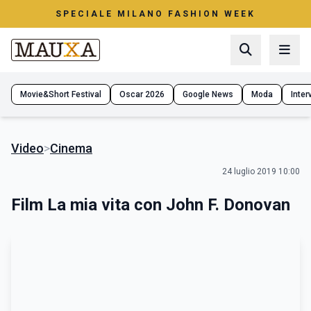
SPECIALE MILANO FASHION WEEK
Movie&Short Festival
Oscar 2026
Google News
Moda
Interv
Video
>
Cinema
24 luglio 2019 10:00
Film La mia vita con John F. Donovan