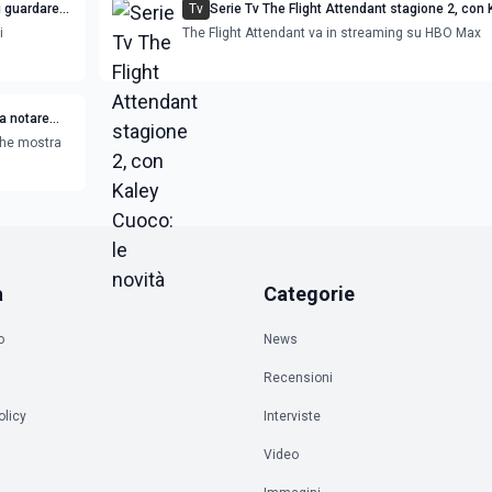
i guardare
Tv
Serie Tv The Flight Attendant stagione 2, con Kaley
Cuoco: le novità
i
The Flight Attendant va in streaming su HBO Max
fa notare
che mostra
a
Categorie
o
News
Recensioni
olicy
Interviste
à
Video