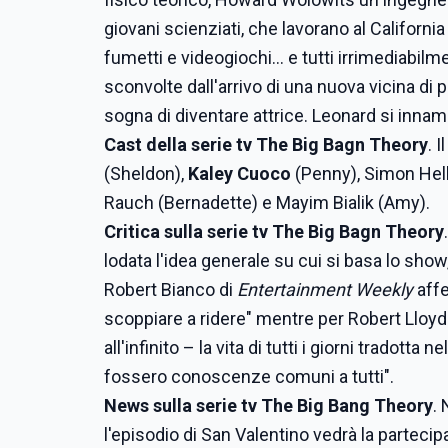
giovani scienziati, che lavorano al Californi
fumetti e videogiochi... e tutti irrimediabil
sconvolte dall'arrivo di una nuova vicina di 
sogna di diventare attrice. Leonard si innamo
Cast della serie tv The Big Bagn Theory
. 
(Sheldon),
Kaley Cuoco
(Penny), Simon Helbe
Rauch (Bernadette) e Mayim Bialik (Amy).
Critica sulla serie tv The Big Bagn Theory
lodata l'idea generale su cui si basa lo sho
Robert Bianco di
Entertainment Weekly
affe
scoppiare a ridere" mentre per Robert Lloyd
all'infinito – la vita di tutti i giorni tradotta
fossero conoscenze comuni a tutti".
News sulla serie tv The Big Bang Theory
.
l'episodio di San Valentino vedrà la parteci