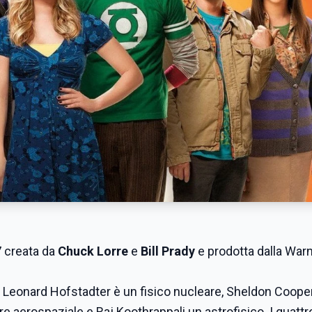
 creata da
Chuck Lorre
e
Bill Prady
e prodotta dalla Warn
. Leonard Hofstadter è un fisico nucleare, Sheldon Coope
 aerospaziale e Raj Koothrappali un astrofisico. I quattr