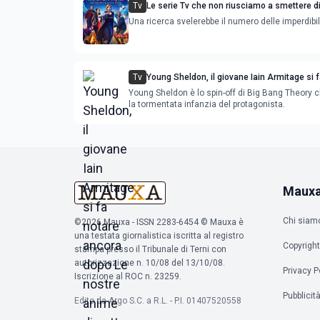
Tv
Le serie Tv che non riusciamo a smettere d
sono 20
Una ricerca svelerebbe il numero delle imperdibil
Tv
Young Sheldon, il giovane Iain Armitage si 
ancora dopo Le nostre anime di notte
Young Sheldon è lo spin-off di Big Bang Theory 
la tormentata infanzia del protagonista.
Maux
Chi siam
©2026 Mauxa - ISSN 2283-6454 © Mauxa è
una testata giornalistica iscritta al registro
Copyright
stampa presso il Tribunale di Terni con
autorizzazione n. 10/08 del 13/10/08.
Privacy P
Iscrizione al ROC n. 23259.
Pubblicit
Edito da Argo S.C. a R.L. - P.I. 01407520558