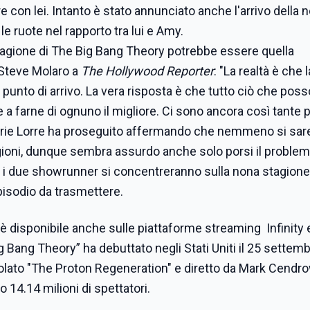
e con lei. Intanto è stato annunciato anche l'arrivo della 
e ruote nel rapporto tra lui e Amy.
agione di The Big Bang Theory potrebbe essere quella
 Steve Molaro a
The Hollywood Reporter
: "La realtà è che l
 punto di arrivo. La vera risposta è che tutto ciò che poss
 a farne di ognuno il migliore. Ci sono ancora così tante 
la serie Lorre ha proseguito affermando che nemmeno si sa
gioni, dunque sembra assurdo anche solo porsi il problem
, i due showrunner si concentreranno sulla nona stagione
isodio da trasmettere.
è disponibile anche sulle piattaforme streaming Infinity 
Bang Theory” ha debuttato negli Stati Uniti il 25 settemb
ntitolato "The Proton Regeneration" e diretto da Mark Cendr
 14.14 milioni di spettatori.