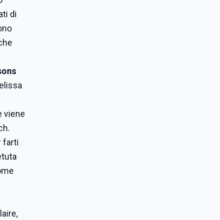
ti di
gono
 che
sons
elissa
e viene
ch.
farti
etuta
come
aire,