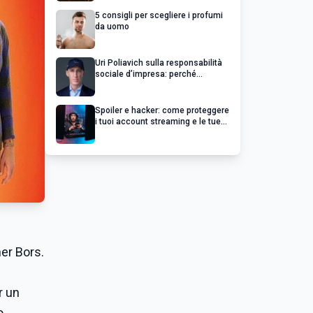
5 consigli per scegliere i profumi
da uomo
Uri Poliavich sulla responsabilità
sociale d’impresa: perché
un’impresa di successo va oltre il
profitto
Spoiler e hacker: come proteggere
i tuoi account streaming e le tue
serie preferite
er Bors.
r un
o