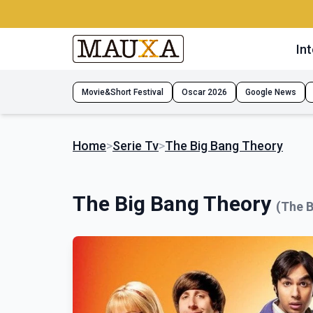
Int
Movie&Short Festival
Oscar 2026
Google News
Home
>
Serie Tv
>
The Big Bang Theory
The Big Bang Theory
(The 