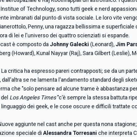
a Institue of Technology, sono tutti geek e nerd appassiona
mente imbranati dal punto di vista sociale. Le loro vite ven
pianerottolo, Penny, una ragazza bellissima e superficiale
ra di lei e l'universo dei quattro scienziati si espande.
Il cast è composto da
Johnny Galecki
(Leonard),
Jim Par
rg (Howard), Kunal Nayyar (Raj), Sara Gilbert (Leslie), M
. La critica ha espresso pareri contrapposti; se da un part
w, dall'altra se ne lamenta l'andamento standard degli sket
rma che "solo pensare ad alcune trame è abbastanza per 
 del
Los Angeles Times
"c'è sempre la stessa battuta rip
 nel linguaggio dei geek, e le cose oscure e difficili trattate 
 Nuove aggiunte nel cast anche per questa nona stagione;
pazione speciale di
Alessandra Torresani
che interpreta Cl