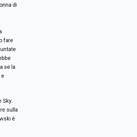
nonna di
a
o fare
puntate
rebbe
a se la
 e
e Sky.
re sulla
owski è