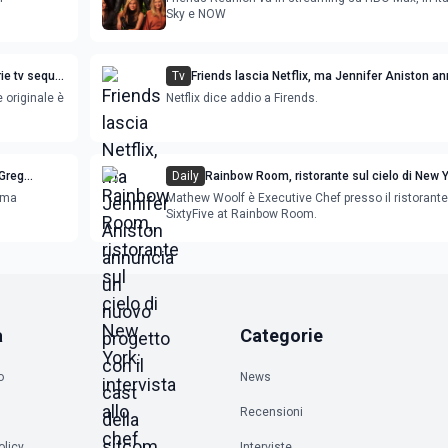
Sky e NOW
ie tv sequel
Tv
Friends lascia Netflix, ma Jennifer Aniston a
un nuovo progetto con il cast della sitcom
 originale è
Netflix dice addio a Firends.
 Greg
Daily
Rainbow Room, ristorante sul cielo di New Y
intervista allo chef Mathew Woolf
orma
Mathew Woolf è Executive Chef presso il ristorante
SixtyFive at Rainbow Room.
a
Categorie
o
News
Recensioni
olicy
Interviste