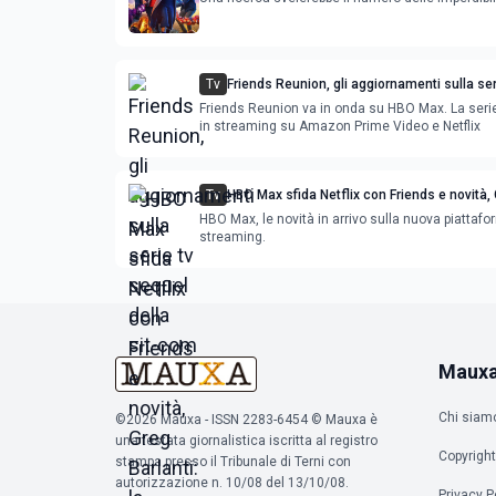
Tv
Friends Reunion, gli aggiornamenti sulla ser
della sit-com
Friends Reunion va in onda su HBO Max. La serie
in streaming su Amazon Prime Video e Netflix
Tv
HBO Max sfida Netflix con Friends e novità,
Barlanti: la scelta per gli spettatori
HBO Max, le novità in arrivo sulla nuova piattaf
streaming.
Maux
Chi siam
©2026 Mauxa - ISSN 2283-6454 © Mauxa è
una testata giornalistica iscritta al registro
Copyright
stampa presso il Tribunale di Terni con
autorizzazione n. 10/08 del 13/10/08.
Privacy P