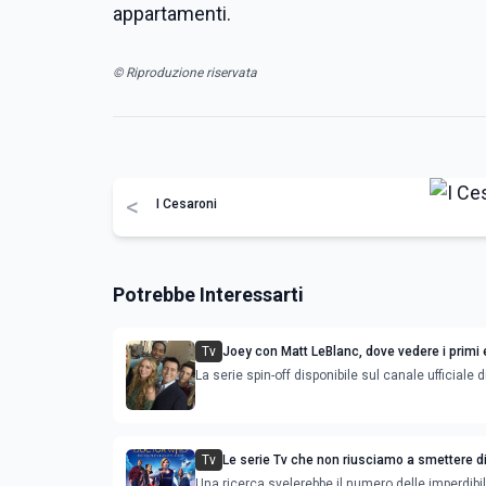
appartamenti.
© Riproduzione riservata
<
I Cesaroni
Potrebbe Interessarti
Tv
Joey con Matt LeBlanc, dove vedere i primi 
della serie tv spin-off di Friends
La serie spin-off disponibile sul canale ufficiale d
Tv
Le serie Tv che non riusciamo a smettere d
sono 20
Una ricerca svelerebbe il numero delle imperdibil