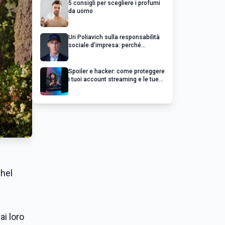
5 consigli per scegliere i profumi
da uomo
Uri Poliavich sulla responsabilità
sociale d’impresa: perché
un’impresa di successo va oltre il
profitto
Spoiler e hacker: come proteggere
i tuoi account streaming e le tue
serie preferite
chel
ai loro