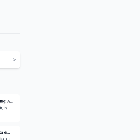
>
hing: A
r, in
ta di
lia su