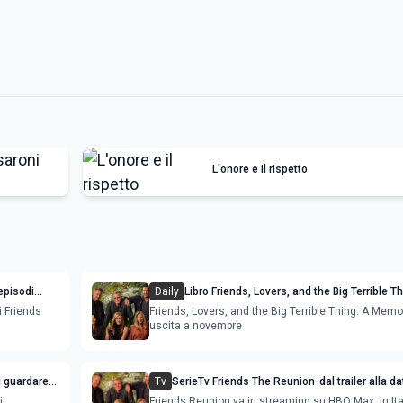
L'onore e il rispetto
episodi
Daily
Libro Friends, Lovers, and the Big Terrible T
Memoir di Matthew Perry
i Friends
Friends, Lovers, and the Big Terrible Thing: A Memoi
uscita a novembre
i guardare
Tv
SerieTv Friends The Reunion-dal trailer alla da
rilascio per la sitcom più amata di sempre
i
Friends Reunion va in streaming su HBO Max, in Ita