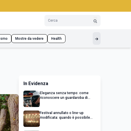
ismo
Mostre da vedere
Health
In Evidenza
Eleganza senza tempo: come
riconoscere un guardaroba di
qualità
Festival annullato o line-up
modificata: quando è possibile
chiedere un rimborso