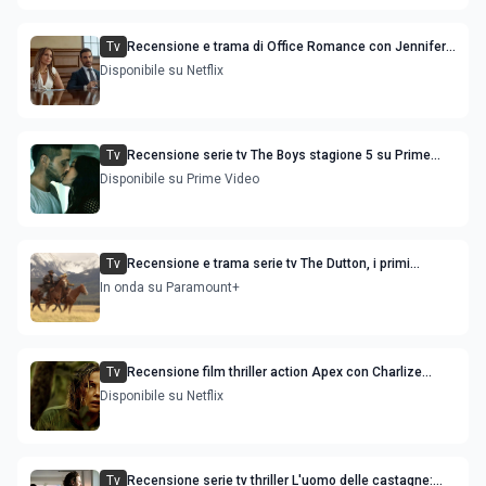
Tv
Recensione e trama di Office Romance con Jennifer
Lopez
Disponibile su Netflix
Tv
Recensione serie tv The Boys stagione 5 su Prime
Video
Disponibile su Prime Video
Tv
Recensione e trama serie tv The Dutton, i primi
episodi dello spin-off di Yellowstone
In onda su Paramount+
Tv
Recensione film thriller action Apex con Charlize
Theron e Taron Egerton
Disponibile su Netflix
Tv
Recensione serie tv thriller L'uomo delle castagne: