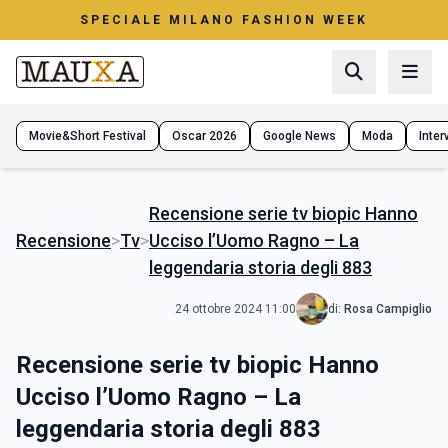
SPECIALE MILANO FASHION WEEK
Movie&Short Festival
Oscar 2026
Google News
Moda
Interv
Recensione serie tv biopic Hanno
Recensione
>
Tv
>
Ucciso l’Uomo Ragno – La
leggendaria storia degli 883
24 ottobre 2024 11:00
di:
Rosa Campiglio
Recensione serie tv biopic Hanno
Ucciso l’Uomo Ragno – La
leggendaria storia degli 883