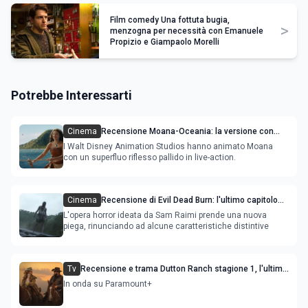
Film comedy Una fottuta bugia,
>
menzogna per necessità con Emanuele
Propizio e Giampaolo Morelli
Potrebbe Interessarti
Cinema
Recensione Moana-Oceania: la versione con
attori ripercorre il successo del film
I Walt Disney Animation Studios hanno animato Moana
con un superfluo riflesso pallido in live-action.
Cinema
Recensione di Evil Dead Burn: l'ultimo capitolo
della saga gioca con il fuoco e si brucia
L'opera horror ideata da Sam Raimi prende una nuova
piega, rinunciando ad alcune caratteristiche distintive
Tv
Recensione e trama Dutton Ranch stagione 1, l'ultimo
episodio in onda venerdì 3 luglio
In onda su Paramount+