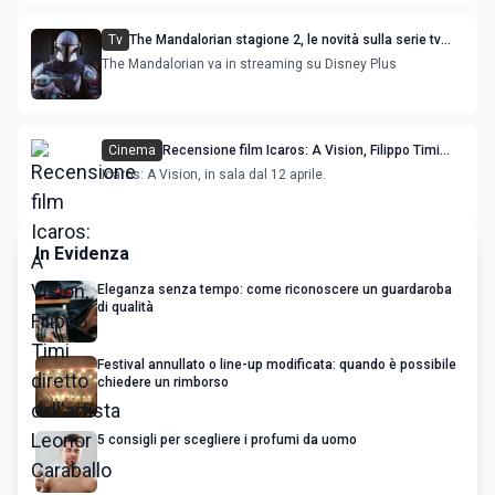
Tv
The Mandalorian stagione 2, le novità sulla serie tv
con Pedro Pascal e Rosario Dawson
The Mandalorian va in streaming su Disney Plus
Cinema
Recensione film Icaros: A Vision, Filippo Timi
diretto dall'artista Leonor Caraballo
Icaros: A Vision, in sala dal 12 aprile.
In Evidenza
Eleganza senza tempo: come riconoscere un guardaroba
di qualità
Festival annullato o line-up modificata: quando è possibile
chiedere un rimborso
5 consigli per scegliere i profumi da uomo