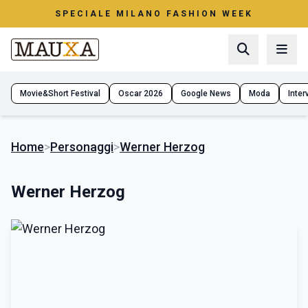
SPECIALE MILANO FASHION WEEK
Movie&Short Festival
Oscar 2026
Google News
Moda
Interv
Home
>
Personaggi
>
Werner Herzog
Werner Herzog