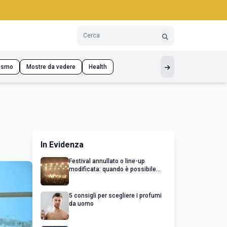
ismo
Mostre da vedere
Health
In Evidenza
Festival annullato o line-up
modificata: quando è possibile
chiedere un rimborso
5 consigli per scegliere i profumi
da uomo