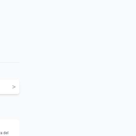
>
ra del