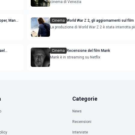
cinema di Venezia
ooper, Mann,
Cinema
World War Z 2, gli aggiornamenti sul film
Besson
La produzione di World War Z 2 è stata interrotta pi
hael
Cinema
Recensione del film Mank
Mank è in streaming su Netflix
a
Categorie
o
News
Recensioni
olicy
Interviste