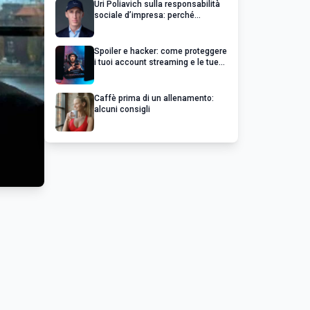
Uri Poliavich sulla responsabilità
sociale d’impresa: perché
un’impresa di successo va oltre il
profitto
Spoiler e hacker: come proteggere
i tuoi account streaming e le tue
serie preferite
Caffè prima di un allenamento:
alcuni consigli