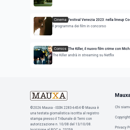
Cinema
Festival Venezia 2023: nella lineup C
Lanthimos, Fincher, Allen, Coppola e 
Il programma dei film in concorso
Comics
The Killer, il nuovo film crime con Mic
Fassbender diretto da David Fincher
The Killer andrà in streaming su Netflix
Maux
Chi siam
©2026 Mauxa - ISSN 2283-6454 © Mauxa è
una testata giornalistica iscritta al registro
Copyright
stampa presso il Tribunale di Terni con
autorizzazione n. 10/08 del 13/10/08.
Privacy P
Iscrizione al ROC n. 23259.