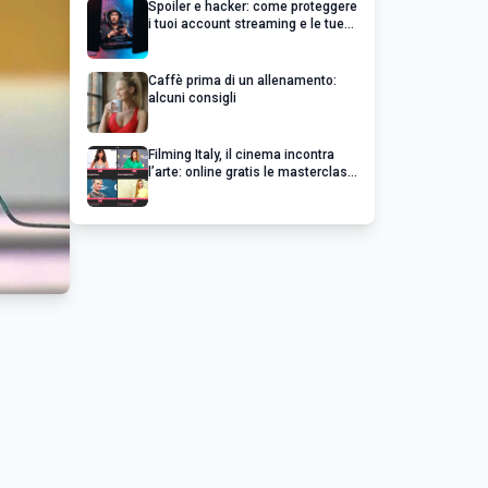
Spoiler e hacker: come proteggere
i tuoi account streaming e le tue
serie preferite
Caffè prima di un allenamento:
alcuni consigli
Filming Italy, il cinema incontra
l’arte: online gratis le masterclass
esclusive dei grandi del cinema