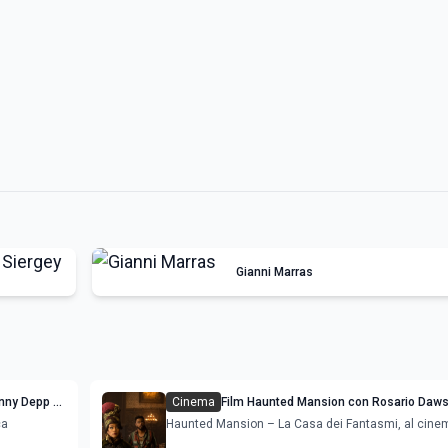
Gianni Marras
hnny Depp e
Cinema
Film Haunted Mansion con Rosario Daws
in sciopero: anteprima, recensioni e usci
ca
Haunted Mansion – La Casa dei Fantasmi, al cine