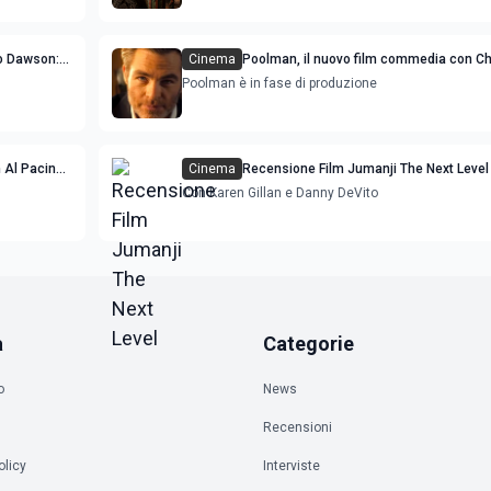
io Dawson:
Cinema
Poolman, il nuovo film commedia con Ch
cinema
sul furto dell’acqua
Poolman è in fase di produzione
n Al Pacino
Cinema
Recensione Film Jumanji The Next Level
Con Karen Gillan e Danny DeVito
a
Categorie
o
News
Recensioni
olicy
Interviste