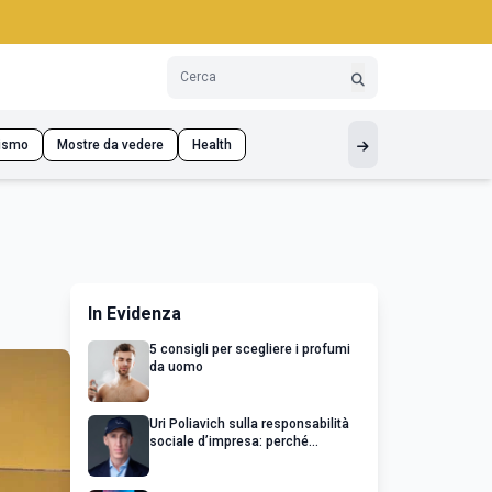
ismo
Mostre da vedere
Health
In Evidenza
5 consigli per scegliere i profumi
da uomo
Uri Poliavich sulla responsabilità
sociale d’impresa: perché
un’impresa di successo va oltre il
profitto