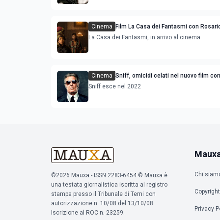
Cinema
Film La Casa dei Fantasmi con Rosar
la trama, il cast e l'uscita italiana al 
La Casa dei Fantasmi, in arrivo al cinema
Cinema
Sniff, omicidi celati nel nuovo film co
e Helen Mirren
Sniff esce nel 2022
Maux
Chi siam
©2026 Mauxa - ISSN 2283-6454 © Mauxa è
una testata giornalistica iscritta al registro
Copyright
stampa presso il Tribunale di Terni con
autorizzazione n. 10/08 del 13/10/08.
Privacy P
Iscrizione al ROC n. 23259.