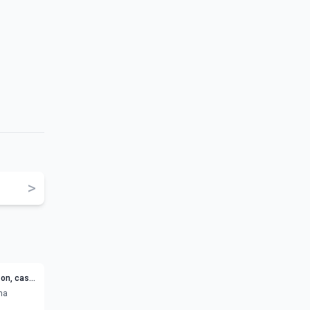
>
on, cast
ta
ma