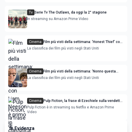
Tv
Serie Tv The Outlaws, da oggi la 2° stagione
In streaming su Amazon Prime Video
Cinema
Film più visti della settimana: ‘Honest Thief’ con
Liam Neeson è primo in classifica
La classifica dei film più visti negli Stati Uniti
Cinema
Film più visti della settimana: ‘Nonno questa
volta è guerra’ con Robert de Niro è primo
La classifica dei film più visti negli Stati Uniti
Cinema
Pulp Fiction, la frase di Ezechiele sulla vendetta
modificata da Quentin Tarantino
Pulp Fiction è in streaming su Netflix e Amazon Prime
Video
In Evidenza