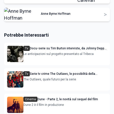
>
Anne Byrne Hoffman
Potrebbe Interessarti
Tv
Docu-serie su Tim Burton interviste, da Johnny Depp e
Helena Bonham Carter a Michael Keaton
Le anticipazioni sul progetto presentato al Tribeca
Tv
Serie tv crime The Outlaws, le possibilità della
stagione 4
The Outlaws, quale futuro per la serie
Cinema
Dune - Parte 2, le novità sul sequel del film
Dune 2 è il film in produzione