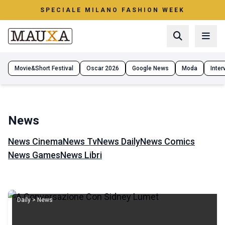
SPECIALE MILANO FASHION WEEK
Movie&Short Festival
Oscar 2026
Google News
Moda
Interv
News
News Cinema
News Tv
News Daily
News Comics
News Games
News Libri
Daily > News