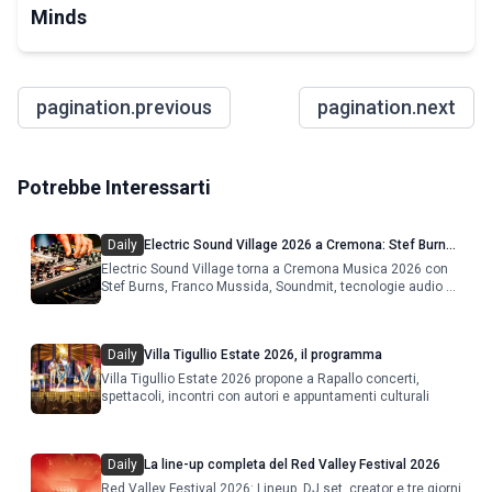
Minds
pagination.previous
pagination.next
Potrebbe Interessarti
Daily
Electric Sound Village 2026 a Cremona: Stef Burns,
Soundmit e Young Band Contest, il programma
Electric Sound Village torna a Cremona Musica 2026 con
Stef Burns, Franco Mussida, Soundmit, tecnologie audio e
Young Ba
Daily
Villa Tigullio Estate 2026, il programma
Villa Tigullio Estate 2026 propone a Rapallo concerti,
spettacoli, incontri con autori e appuntamenti culturali
Daily
La line-up completa del Red Valley Festival 2026
Red Valley Festival 2026: Lineup, DJ set, creator e tre giorni