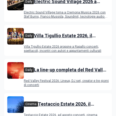
Electric Sound Village 2026 a
Daily
Cremona: Stef Burns, Soundmit e
Electric Sound Village torna a Cremona Musica 2026 con
Young Band Contest, il programma
Stef Burns, Franco Mussida, Soundmit, tecnologie audio e
Young Ba
Villa Tigullio Estate 2026, il
Daily
programma
Villa Tigullio Estate 2026 propone a Rapallo concerti,
spettacoli, incontri con autori e appuntamenti culturali
La line-up completa del Red Valley
Daily
Festival 2026
Red Valley Festival 2026: Lineup, DJ set, creator e tre giorni
di concerti
Testaccio Estate 2026, il
Cinema
programma di agosto e
Testaccio Estate 2026, ad agosto concerti, cinema