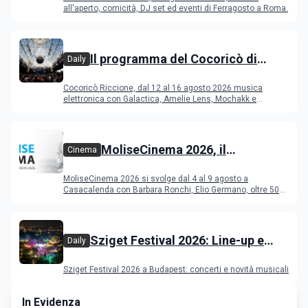
Ferragosto
all'aperto, comicità, DJ set ed eventi di Ferragosto a Roma.
Il programma del Cocoricò di
Daily
Riccione dal 12 al 16 agosto 2026
Cocoricò Riccione, dal 12 al 16 agosto 2026 musica
elettronica con Galactica, Amelie Lens, Mochakk e
Deeperfect.
MoliseCinema 2026, il
Cinema
programma del festival
MoliseCinema 2026 si svolge dal 4 al 9 agosto a
Casacalenda con Barbara Ronchi, Elio Germano, oltre 50
film in concorso
Sziget Festival 2026: Line-up e
Daily
programma
Sziget Festival 2026 a Budapest: concerti e novità musicali
In Evidenza