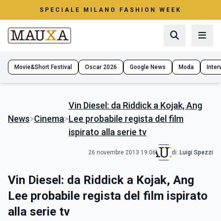
SPECIALE MILANO FASHION WEEK
Movie&Short Festival
Oscar 2026
Google News
Moda
Interv
Vin Diesel: da Riddick a Kojak, Ang
News
>
Cinema
>
Lee probabile regista del film
ispirato alla serie tv
26 novembre 2013 19:06
di:
Luigi Spezzi
Vin Diesel: da Riddick a Kojak, Ang
Lee probabile regista del film ispirato
alla serie tv