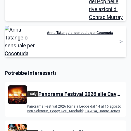
Anna Tatangelo: sensuale per Coconuda
>
Potrebbe Interessarti
Panorama Festival 2026 alle Cave
Daily
del Duca di Lecce: lineup e
Panorama Festival 2026 torna a Lecce dal 14 al 16 agosto
programma
con Solomun, Peggy Gou, Mochakk, PAWSA, Jamie Jones
e altri DJ