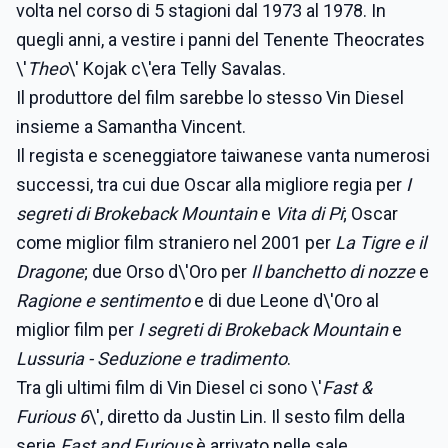
volta nel corso di 5 stagioni dal 1973 al 1978. In
quegli anni, a vestire i panni del Tenente Theocrates
\'
Theo
\' Kojak c\'era Telly Savalas.
Il produttore del film sarebbe lo stesso Vin Diesel
insieme a Samantha Vincent.
Il regista e sceneggiatore taiwanese vanta numerosi
successi, tra cui due Oscar alla migliore regia per
I
segreti di Brokeback Mountain
e
Vita di Pi
; Oscar
come miglior film straniero nel 2001 per
La Tigre e il
Dragone
; due Orso d\'Oro per
Il banchetto di nozze
e
Ragione e sentimento
e di due Leone d\'Oro al
miglior film per
I segreti di Brokeback Mountain
e
Lussuria - Seduzione e tradimento
.
Tra gli ultimi film di Vin Diesel ci sono \'
Fast &
Furious 6
\', diretto da Justin Lin. Il sesto film della
serie
Fast and Furious
è arrivato nelle sale