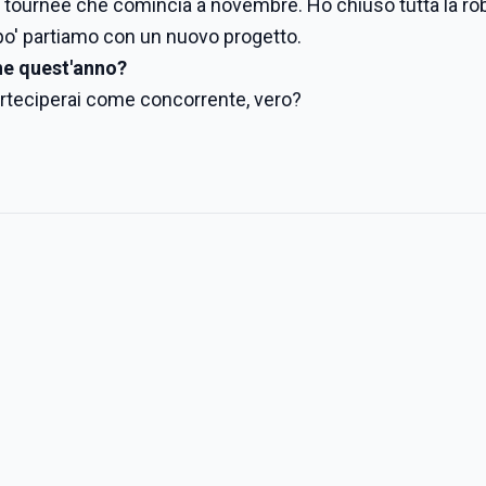
la tournée che comincia a novembre. Ho chiuso tutta la ro
n po' partiamo con un nuovo progetto.
che quest'anno?
parteciperai come concorrente, vero?