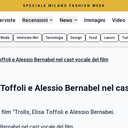
SPECIALE MILANO FASHION WEEK
erviste
Recensioni
News
Immagini
Video
Moda
Interviste libri
Tecnologia
Design
Food
Lavoro
Tur
offoli e Alessio Bernabel nel cast vocale del film
 Toffoli e Alessio Bernabel nel ca
film "Trolls, Elisa Toffoli e Alessio Bernabei.