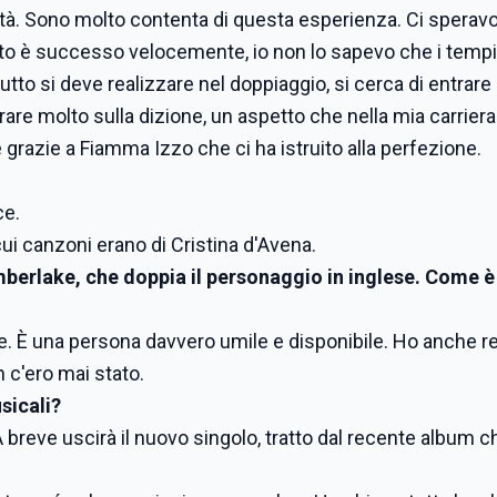
tività. Sono molto contenta di questa esperienza. Ci sperav
Tutto è successo velocemente, io non lo sapevo che i tempi
utto si deve realizzare nel doppiaggio, si cerca di entrare 
are molto sulla dizione, un aspetto che nella mia carriera
grazie a Fiamma Izzo che ci ha istruito alla perfezione.
ce.
 cui canzoni erano di Cristina d'Avena.
mberlake, che doppia il personaggio in inglese. Come è
ne. È una persona davvero umile e disponibile. Ho anche r
n c'ero mai stato.
sicali?
A breve uscirà il nuovo singolo, tratto dal recente album c