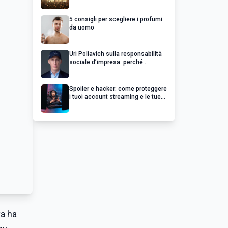
chiedere un rimborso
5 consigli per scegliere i profumi
da uomo
Uri Poliavich sulla responsabilità
sociale d’impresa: perché
un’impresa di successo va oltre il
profitto
Spoiler e hacker: come proteggere
i tuoi account streaming e le tue
serie preferite
xa ha