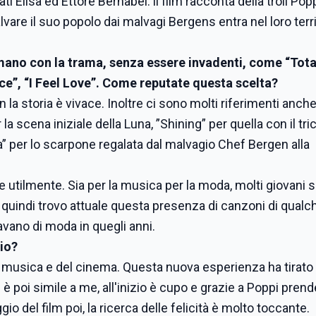
i Elisa ed Ettore Bernabei: il film racconta della troll Pop
vare il suo popolo dai malvagi Bergens entra nel loro terri
amano con la trama, senza essere invadenti, come “Tota
nce”, “I Feel Love”. Come reputate questa scelta?
 la storia è vivace. Inoltre ci sono molti riferimenti anche
la scena iniziale della Luna, ”Shining” per quella con il tric
la” per lo scarpone regalata dal malvagio Chef Bergen alla
 utilmente. Sia per la musica per la moda, molti giovani s
 quindi trovo attuale questa presenza di canzoni di qual
davano di moda in quegli anni.
io?
musica e del cinema. Questa nuova esperienza ha tirato f
 poi simile a me, all'inizio è cupo e grazie a Poppi prend
ggio del film poi, la ricerca delle felicità è molto toccante.