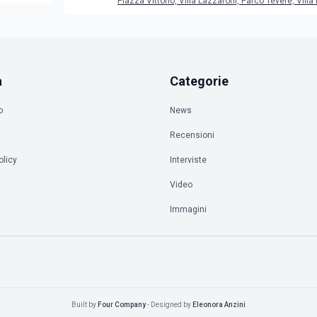
Piazza Vittorio, Villa Lazzaroni, Parco Tevere, Villa 
a
Categorie
o
News
Recensioni
olicy
Interviste
à
Video
Immagini
Built by
Four Company
- Designed by
Eleonora Anzini