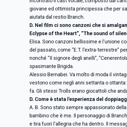
incontrato il cast vocale, composto dai cantat
giovane ed ottimista principessa che per sal
aiutata dal restio Branch.
D. Nel film ci sono canzoni che si amalg
Eclypse of the Heart”, ”The sound of sile
Elisa. Sono canzoni bellissime e l'unione con
del passato, come “E.T. l'extra-terrestre” per 
nonché “Il signore degli anelli”, “Cenerento
spasimante Brigida.
Alessio Bernabei. Va molto di moda il vintage
vestono come negli anni settanta o ottanta:
fa. Gli stessi Trolls erano giocattoli che an
D. Come è stata l'esperienza del doppiagg
A. B. Sono stato sempre appassionato della 
bambino che è me. Il personaggio di Branch è
e tira fuori l'allegria che ha dentro. Il messa