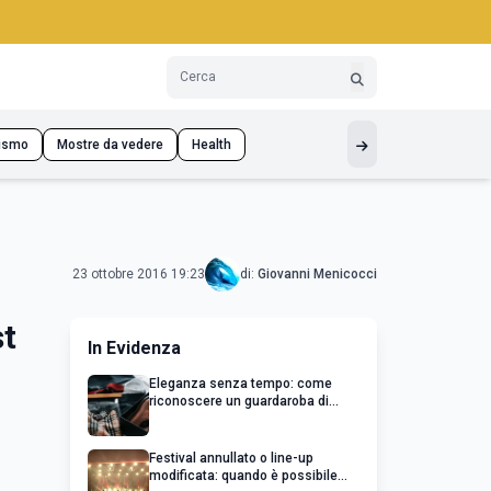
ismo
Mostre da vedere
Health
23 ottobre 2016 19:23
di:
Giovanni Menicocci
st
In Evidenza
Eleganza senza tempo: come
riconoscere un guardaroba di
qualità
Festival annullato o line-up
modificata: quando è possibile