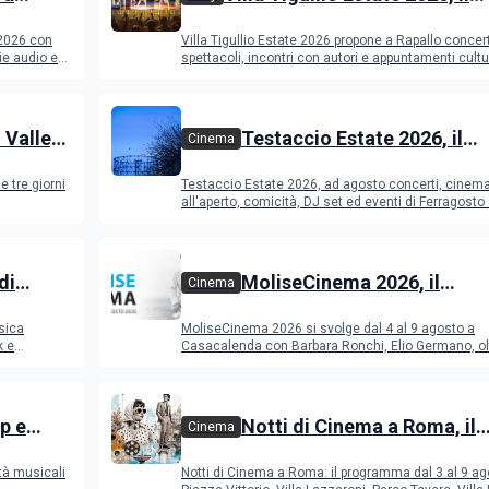
dmit e
programma
 2026 con
Villa Tigullio Estate 2026 propone a Rapallo concert
ogramma
ie audio e
spettacoli, incontri con autori e appuntamenti cultu
 Valley
Testaccio Estate 2026, il
Cinema
programma di agosto e
e tre giorni
Testaccio Estate 2026, ad agosto concerti, cinem
Ferragosto
all'aperto, comicità, DJ set ed eventi di Ferragost
di
MoliseCinema 2026, il
Cinema
o 2026
programma del festival
sica
MoliseCinema 2026 si svolge dal 4 al 9 agosto a
k e
Casacalenda con Barbara Ronchi, Elio Germano, ol
film in concorso
p e
Notti di Cinema a Roma, il
Cinema
programma dal 3 al 9 agos
tà musicali
Notti di Cinema a Roma: il programma dal 3 al 9 ag