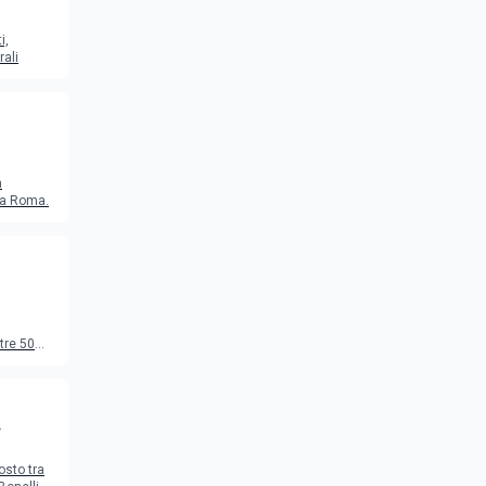
i,
rali
a
o a Roma.
tre 50
to
osto tra