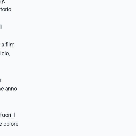
py,
torio
l
 a film
iclo,
i
che anno
uori il
e colore