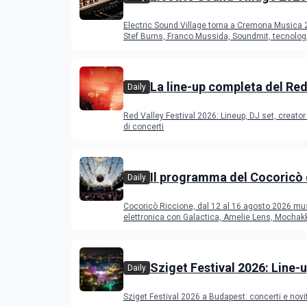
Cremona: Stef Burns, Soun
Electric Sound Village torna a Cremona Musica
Young Band Contest, il pr
Stef Burns, Franco Mussida, Soundmit, tecnolog
Young Ba
La line-up completa del Red
Daily
Festival 2026
Red Valley Festival 2026: Lineup, DJ set, creator 
di concerti
Il programma del Cocoricò 
Daily
Riccione dal 12 al 16 agost
Cocoricò Riccione, dal 12 al 16 agosto 2026 mu
elettronica con Galactica, Amelie Lens, Mochak
Deeperfect.
Sziget Festival 2026: Line-u
Daily
programma
Sziget Festival 2026 a Budapest: concerti e novi