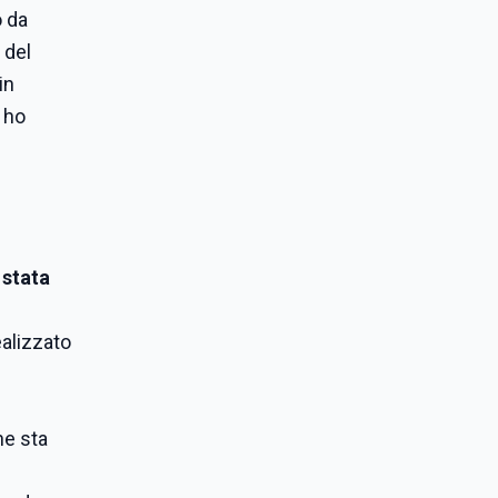
o da
 del
in
 ho
 stata
ealizzato
he sta