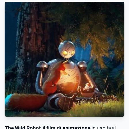
The Wild Robot
, il
film di animazione
in uscita al