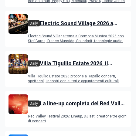
programma
con Solomun, Peggy Gou, Mochakk, PAWSA, Jamie Jones
e altri DJ
Electric Sound Village 2026 a
Daily
Cremona: Stef Burns, Soundmit e
Electric Sound Village torna a Cremona Musica 2026 con
Young Band Contest, il programma
Stef Burns, Franco Mussida, Soundmit, tecnologie audio e
Young Ba
Villa Tigullio Estate 2026, il
Daily
programma
Villa Tigullio Estate 2026 propone a Rapallo concerti,
spettacoli, incontri con autori e appuntamenti culturali
La line-up completa del Red Valley
Daily
Festival 2026
Red Valley Festival 2026: Lineup, DJ set, creator e tre giorni
di concerti