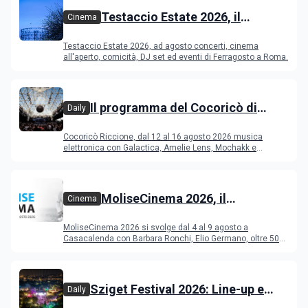
Testaccio Estate 2026, il
Cinema
programma di agosto e
Testaccio Estate 2026, ad agosto concerti, cinema
Ferragosto
all'aperto, comicità, DJ set ed eventi di Ferragosto a Roma.
Il programma del Cocoricò di
Daily
Riccione dal 12 al 16 agosto 2026
Cocoricò Riccione, dal 12 al 16 agosto 2026 musica
elettronica con Galactica, Amelie Lens, Mochakk e
Deeperfect.
MoliseCinema 2026, il
Cinema
programma del festival
MoliseCinema 2026 si svolge dal 4 al 9 agosto a
Casacalenda con Barbara Ronchi, Elio Germano, oltre 50
film in concorso
Sziget Festival 2026: Line-up e
Daily