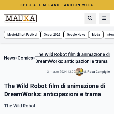
SPECIALE MILANO FASHION WEEK
Movie&Short Festival
Oscar 2026
Google News
Moda
Interv
The Wild Robot film di animazione di
News
>
Comics
>
DreamWorks: anticipazioni e trama
13 marzo 2024 13:00
di:
Rosa Campiglio
The Wild Robot film di animazione di
DreamWorks: anticipazioni e trama
The Wild Robot