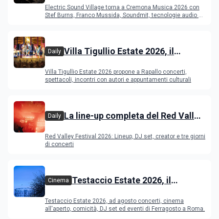
Cremona: Stef Burns, Soundmit e
Electric Sound Village torna a Cremona Musica 2026 con
Young Band Contest, il programma
Stef Burns, Franco Mussida, Soundmit, tecnologie audio e
Young Ba
Villa Tigullio Estate 2026, il
Daily
programma
Villa Tigullio Estate 2026 propone a Rapallo concerti,
spettacoli, incontri con autori e appuntamenti culturali
La line-up completa del Red Valley
Daily
Festival 2026
Red Valley Festival 2026: Lineup, DJ set, creator e tre giorni
di concerti
Testaccio Estate 2026, il
Cinema
programma di agosto e
Testaccio Estate 2026, ad agosto concerti, cinema
Ferragosto
all'aperto, comicità, DJ set ed eventi di Ferragosto a Roma.