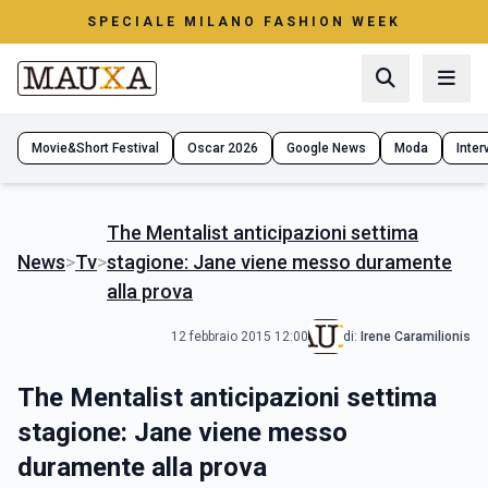
SPECIALE MILANO FASHION WEEK
Movie&Short Festival
Oscar 2026
Google News
Moda
Interv
The Mentalist anticipazioni settima
News
>
Tv
>
stagione: Jane viene messo duramente
alla prova
12 febbraio 2015 12:00
di:
Irene Caramilionis
The Mentalist anticipazioni settima
stagione: Jane viene messo
duramente alla prova