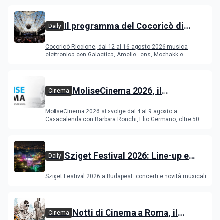
Il programma del Cocoricò di
Daily
Riccione dal 12 al 16 agosto 2026
Cocoricò Riccione, dal 12 al 16 agosto 2026 musica
elettronica con Galactica, Amelie Lens, Mochakk e
Deeperfect.
MoliseCinema 2026, il
Cinema
programma del festival
MoliseCinema 2026 si svolge dal 4 al 9 agosto a
Casacalenda con Barbara Ronchi, Elio Germano, oltre 50
film in concorso
Sziget Festival 2026: Line-up e
Daily
programma
Sziget Festival 2026 a Budapest: concerti e novità musicali
Notti di Cinema a Roma, il
Cinema