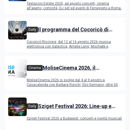
Testaccio Estate 2026, ad agosto concerti, cinema
Ferragosto
all'aperto, comicità, DJ set ed eventi di Ferragosto a Roma.
Il programma del Cocoricò di
Daily
Riccione dal 12 al 16 agosto 2026
Cocoricò Riccione, dal 12 al 16 agosto 2026 musica
elettronica con Galactica, Amelie Lens, Mochakk e
Deeperfect.
MoliseCinema 2026, il
Cinema
programma del festival
MoliseCinema 2026 si svolge dal 4 al 9 agosto a
Casacalenda con Barbara Ronchi, Elio Germano, oltre 50
film in concorso
Sziget Festival 2026: Line-up e
Daily
programma
Sziget Festival 2026 a Budapest: concerti e novità musicali