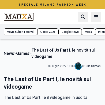
SPECIALE MILANO FASHION WEEK
Movie&Short Festival
Oscar 2026
Google News
Moda
Interv
The Last of Us Part I, le novità sul
News
>
Games
>
videogame
08 luglio 2022 11:30
di:
Elio Grimani
The Last of Us Part I, le novità sul
videogame
The Last of Us Part I è il videogame in uscita