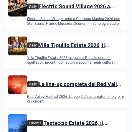
Electric Sound Village 2026 a
Daily
Cremona: Stef Burns, Soundmit e
Electric Sound Village torna a Cremona Musica 2026 con
Young Band Contest, il programma
Stef Burns, Franco Mussida, Soundmit, tecnologie audio e
Young Ba
Villa Tigullio Estate 2026, il
Daily
programma
Villa Tigullio Estate 2026 propone a Rapallo concerti,
spettacoli, incontri con autori e appuntamenti culturali
La line-up completa del Red Valley
Daily
Festival 2026
Red Valley Festival 2026: Lineup, DJ set, creator e tre giorni
di concerti
Testaccio Estate 2026, il
Cinema
programma di agosto e