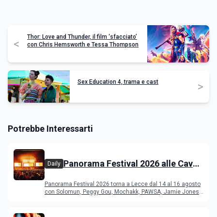
Thor: Love and Thunder, il film ‘sfacciato’
<
con Chris Hemsworth e Tessa Thompson
Sex Education 4, trama e cast
>
Potrebbe Interessarti
Panorama Festival 2026 alle Cave
Daily
del Duca di Lecce: lineup e
Panorama Festival 2026 torna a Lecce dal 14 al 16 agosto
programma
con Solomun, Peggy Gou, Mochakk, PAWSA, Jamie Jones
e altri DJ