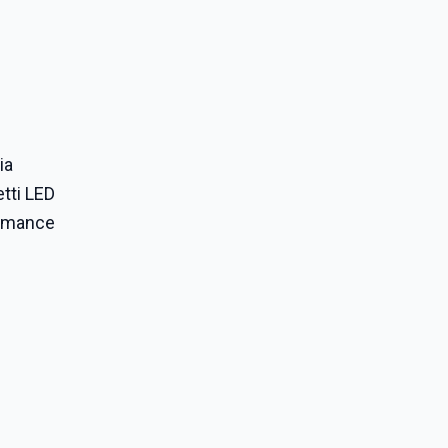
ia
etti LED
formance