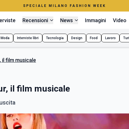
SPECIALE MILANO FASHION WEEK
erviste
Recensioni
News
Immagini
Video
Moda
Interviste libri
Tecnologia
Design
Food
Lavoro
Tur
 il film musicale
r, il film musicale
 uscita