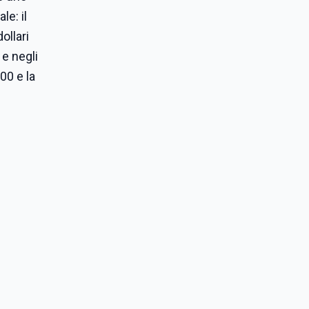
le: il
ollari
 e negli
00 e la