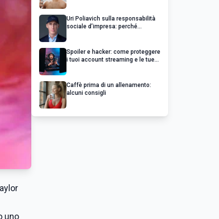
Uri Poliavich sulla responsabilità
sociale d’impresa: perché
un’impresa di successo va oltre il
profitto
Spoiler e hacker: come proteggere
i tuoi account streaming e le tue
serie preferite
Caffè prima di un allenamento:
alcuni consigli
aylor
to uno