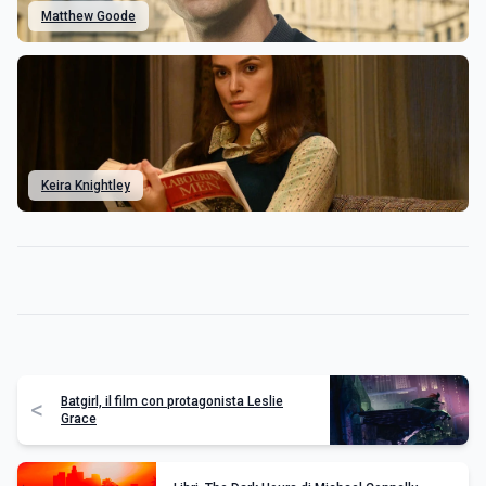
Matthew Goode
Keira Knightley
Batgirl, il film con protagonista Leslie
<
Grace