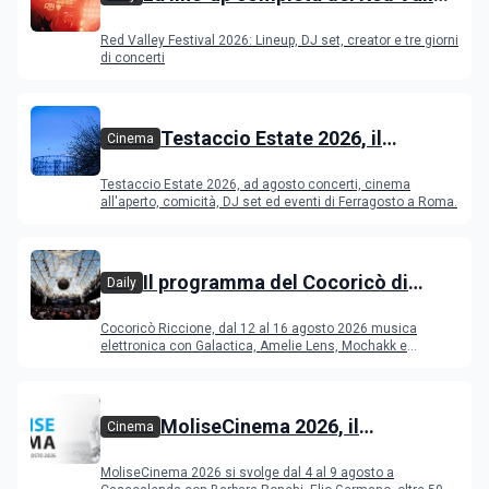
Festival 2026
Red Valley Festival 2026: Lineup, DJ set, creator e tre giorni
di concerti
Testaccio Estate 2026, il
Cinema
programma di agosto e
Testaccio Estate 2026, ad agosto concerti, cinema
Ferragosto
all'aperto, comicità, DJ set ed eventi di Ferragosto a Roma.
Il programma del Cocoricò di
Daily
Riccione dal 12 al 16 agosto 2026
Cocoricò Riccione, dal 12 al 16 agosto 2026 musica
elettronica con Galactica, Amelie Lens, Mochakk e
Deeperfect.
MoliseCinema 2026, il
Cinema
programma del festival
MoliseCinema 2026 si svolge dal 4 al 9 agosto a