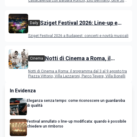
Casacalenda con Barbara Ronchi, Elio Germano, oltre 50
film in concorso
Sziget Festival 2026: Line-up e
Daily
programma
Sziget Festival 2026 a Budapest: concerti e novità musicali
Notti di Cinema a Roma, il
Cinema
programma dal 3 al 9 agosto
Notti di Cinema a Roma: il programma dal 3 al 9 agosto tra
Piazza Vittorio, Villa Lazzaroni, Parco Tevere, Villa Bonelli
In Evidenza
Eleganza senza tempo: come riconoscere un guardaroba
di qualità
Festival annullato o line-up modificata: quando è possibile
chiedere un rimborso