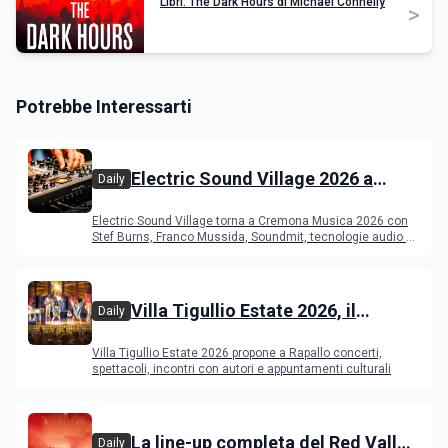
Libri. The Dark Hours di Michael Connelly
>
Potrebbe Interessarti
Electric Sound Village 2026 a
Daily
Cremona: Stef Burns, Soundmit e
Electric Sound Village torna a Cremona Musica 2026 con
Young Band Contest, il programma
Stef Burns, Franco Mussida, Soundmit, tecnologie audio e
Young Ba
Villa Tigullio Estate 2026, il
Daily
programma
Villa Tigullio Estate 2026 propone a Rapallo concerti,
spettacoli, incontri con autori e appuntamenti culturali
La line-up completa del Red Valley
Daily