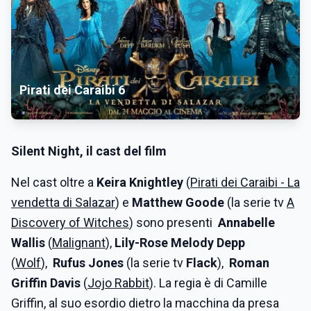
Pirati dei Caraibi 6
Silent Night, il cast del film
Nel cast oltre a
Keira Knightley
(
Pirati dei Caraibi - La
vendetta di Salazar
) e
Matthew Goode
(la serie tv
A
Discovery of Witches
) sono presenti
Annabelle
Wallis
(
Malignant
),
Lily-Rose Melody Depp
(
Wolf
),
Rufus Jones
(la serie tv
Flack
),
Roman
Griffin Davis
(
Jojo Rabbit
). La regia è di Camille
Griffin, al suo esordio dietro la macchina da presa