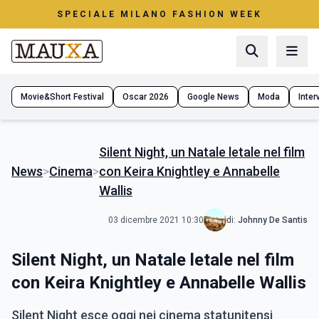
SPECIALE MILANO FASHION WEEK
Movie&Short Festival
Oscar 2026
Google News
Moda
Interv
Silent Night, un Natale letale nel film
News
>
Cinema
>
con Keira Knightley e Annabelle
Wallis
03 dicembre 2021 10:30
di:
Johnny De Santis
Silent Night, un Natale letale nel film
con Keira Knightley e Annabelle Wallis
Silent Night esce oggi nei cinema statunitensi