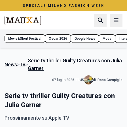
SPECIALE MILANO FASHION WEEK
Movie&Short Festival
Oscar 2026
Google News
Moda
Interv
Serie tv thriller Guilty Creatures con Julia
News
>
Tv
>
Garner
07 luglio 2026 11:45
di:
Rosa Campiglio
Serie tv thriller Guilty Creatures con
Julia Garner
Prossimamente su Apple TV