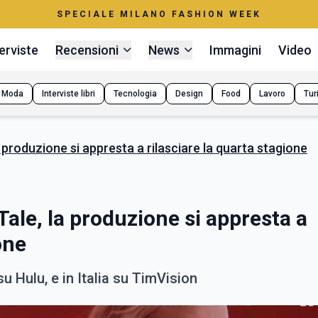
SPECIALE MILANO FASHION WEEK
erviste
Recensioni
News
Immagini
Video
Moda
Interviste libri
Tecnologia
Design
Food
Lavoro
Tur
 produzione si appresta a rilasciare la quarta stagione
ale, la produzione si appresta a
one
 Hulu, e in Italia su TimVision