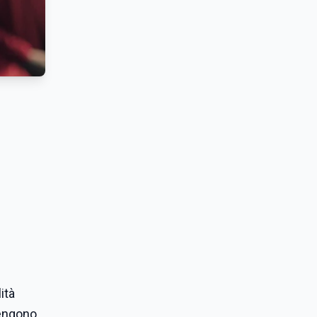
ità
vengono