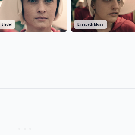
s Bledel
Elisabeth Moss