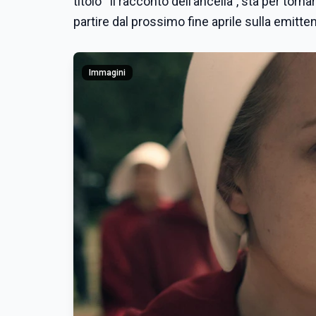
titolo “Il racconto dell’ancella”, sta per to
partire dal prossimo fine aprile sulla emitte
Immagini