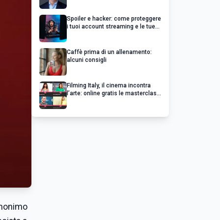
un’impresa di successo va oltre il
profitto
Spoiler e hacker: come proteggere
i tuoi account streaming e le tue
serie preferite
Caffè prima di un allenamento:
alcuni consigli
Filming Italy, il cinema incontra
l’arte: online gratis le masterclass
esclusive dei grandi del cinema
omonimo