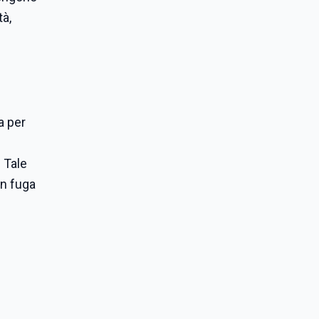
tà,
 per
 Tale
in fuga