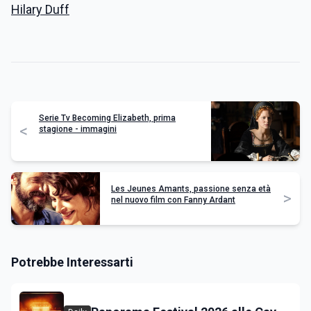
Hilary Duff
Serie Tv Becoming Elizabeth, prima
<
stagione - immagini
Les Jeunes Amants, passione senza età
>
nel nuovo film con Fanny Ardant
Potrebbe Interessarti