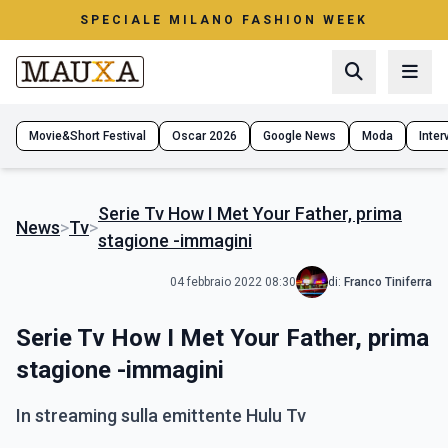
SPECIALE MILANO FASHION WEEK
Movie&Short Festival
Oscar 2026
Google News
Moda
Interv
Serie Tv How I Met Your Father, prima
News
>
Tv
>
stagione -immagini
04 febbraio 2022 08:30
di:
Franco Tiniferra
Serie Tv How I Met Your Father, prima
stagione -immagini
In streaming sulla emittente Hulu Tv