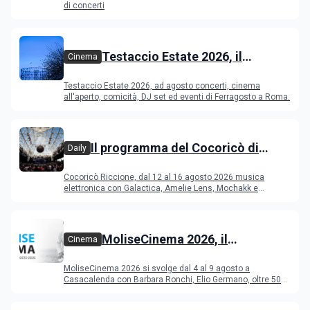
di concerti
Testaccio Estate 2026, il
Cinema
programma di agosto e
Testaccio Estate 2026, ad agosto concerti, cinema
Ferragosto
all'aperto, comicità, DJ set ed eventi di Ferragosto a Roma.
Il programma del Cocoricò di
Daily
Riccione dal 12 al 16 agosto 2026
Cocoricò Riccione, dal 12 al 16 agosto 2026 musica
elettronica con Galactica, Amelie Lens, Mochakk e
Deeperfect.
MoliseCinema 2026, il
Cinema
programma del festival
MoliseCinema 2026 si svolge dal 4 al 9 agosto a
Casacalenda con Barbara Ronchi, Elio Germano, oltre 50
film in concorso