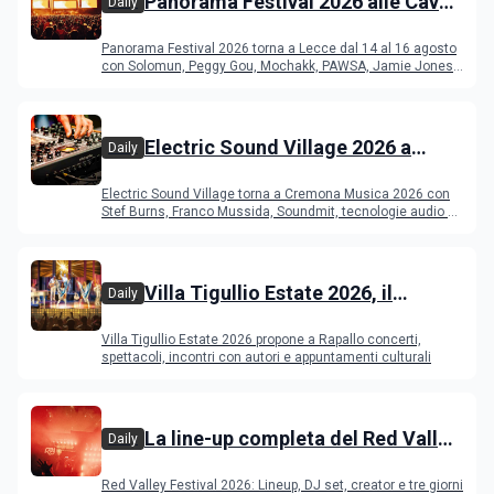
Panorama Festival 2026 alle Cave
Daily
del Duca di Lecce: lineup e
Panorama Festival 2026 torna a Lecce dal 14 al 16 agosto
programma
con Solomun, Peggy Gou, Mochakk, PAWSA, Jamie Jones
e altri DJ
Electric Sound Village 2026 a
Daily
Cremona: Stef Burns, Soundmit e
Electric Sound Village torna a Cremona Musica 2026 con
Young Band Contest, il programma
Stef Burns, Franco Mussida, Soundmit, tecnologie audio e
Young Ba
Villa Tigullio Estate 2026, il
Daily
programma
Villa Tigullio Estate 2026 propone a Rapallo concerti,
spettacoli, incontri con autori e appuntamenti culturali
La line-up completa del Red Valley
Daily
Festival 2026
Red Valley Festival 2026: Lineup, DJ set, creator e tre giorni