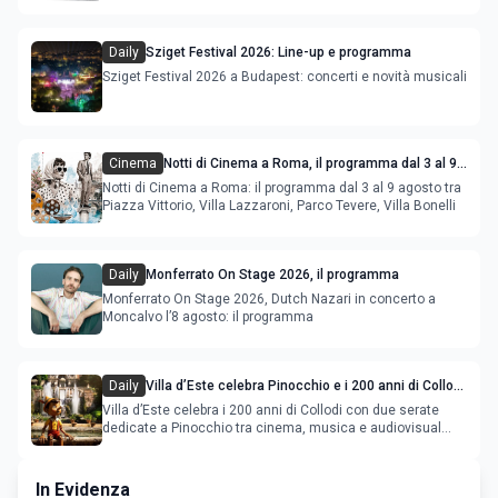
film in concorso
Daily
Sziget Festival 2026: Line-up e programma
Sziget Festival 2026 a Budapest: concerti e novità musicali
Cinema
Notti di Cinema a Roma, il programma dal 3 al 9
agosto
Notti di Cinema a Roma: il programma dal 3 al 9 agosto tra
Piazza Vittorio, Villa Lazzaroni, Parco Tevere, Villa Bonelli
Daily
Monferrato On Stage 2026, il programma
Monferrato On Stage 2026, Dutch Nazari in concerto a
Moncalvo l’8 agosto: il programma
Daily
Villa d’Este celebra Pinocchio e i 200 anni di Collodi
con cinema, musica e audiovisual mapping
Villa d’Este celebra i 200 anni di Collodi con due serate
dedicate a Pinocchio tra cinema, musica e audiovisual
mapping
In Evidenza