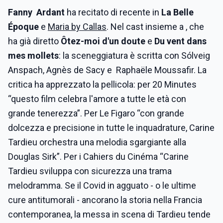
Fanny Ardant
ha recitato di recente in
La Belle
Époque
e
Maria by Callas
. Nel cast insieme a , che
ha già diretto
Ôtez-moi d'un doute
e
Du vent dans
mes mollets
: la sceneggiatura è scritta con Sólveig
Anspach, Agnès de Sacy e Raphaële Moussafir. La
critica ha apprezzato la pellicola: per 20 Minutes
“questo film celebra l'amore a tutte le età con
grande tenerezza”. Per Le Figaro “con grande
dolcezza e precisione in tutte le inquadrature, Carine
Tardieu orchestra una melodia sgargiante alla
Douglas Sirk”. Per i Cahiers du Cinéma “Carine
Tardieu sviluppa con sicurezza una trama
melodramma. Se il Covid in agguato - o le ultime
cure antitumorali - ancorano la storia nella Francia
contemporanea, la messa in scena di Tardieu tende