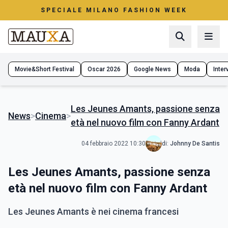
SPECIALE MILANO FASHION WEEK
Movie&Short Festival
Oscar 2026
Google News
Moda
Interv
Les Jeunes Amants, passione senza
News
>
Cinema
>
età nel nuovo film con Fanny Ardant
04 febbraio 2022 10:30
di:
Johnny De Santis
Les Jeunes Amants, passione senza
età nel nuovo film con Fanny Ardant
Les Jeunes Amants è nei cinema francesi