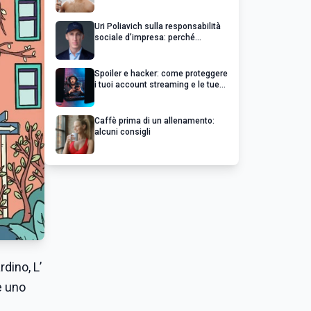
Uri Poliavich sulla responsabilità
sociale d’impresa: perché
un’impresa di successo va oltre il
profitto
Spoiler e hacker: come proteggere
i tuoi account streaming e le tue
serie preferite
Caffè prima di un allenamento:
alcuni consigli
dino, L’
e uno