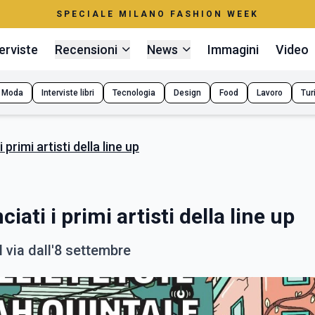
SPECIALE MILANO FASHION WEEK
erviste
Recensioni
News
Immagini
Video
Moda
Interviste libri
Tecnologia
Design
Food
Lavoro
Tur
primi artisti della line up
ati i primi artisti della line up
l via dall'8 settembre