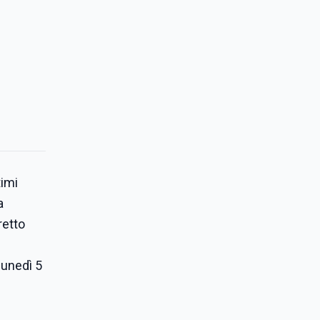
timi
a
retto
lunedì 5