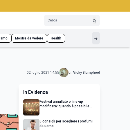
ismo
Mostre da vedere
Health
02 luglio 2021 14:55
di:
Vicky Blumpheel
In Evidenza
Festival annullato o line-up
modificata: quando è possibile
chiedere un rimborso
5 consigli per scegliere i profumi
da uomo