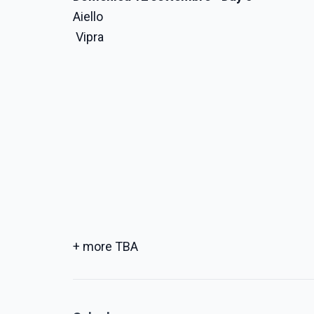
Aiello
Vipra
+ more TBA